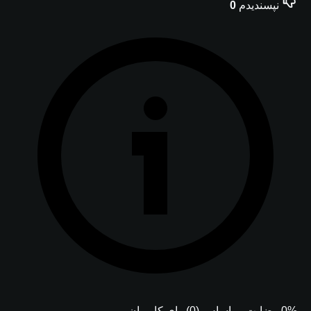
نپسندیدم
0
0% رضایت بر اساس (0) رای کاربران