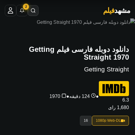
2
مشهد
فیلم
دانلود دوبله فارسی فیلم Getting
Straight 1970
Getting Straight
●
124 دقیقه
●
1970
6.3
1,680 رای
16
1080p Web-DL