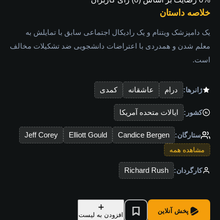
خلاصه داستان
یک دامپزشک ویتنام و یک رادیکال اجتماعی سابق با تمایلش به
معلم شدن و همدردی با اعتراضات دانشجویی ضد تشکیلات مخالف
است.
درام
عاشقانه
کمدی
ژانرها:
ایالات متحده آمریکا
کشور:
Jeff Corey
Elliott Gould
Candice Bergen
ستارگان:
مشاهده همه
Richard Rush
کارگردان:
پخش آنلاین
افزودن به لیست