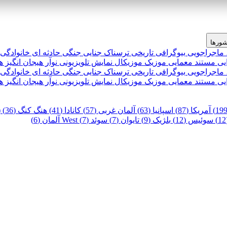
ورها
 ماجراجویی
بیوگرافی
تاریخی
ترسناک
جنایی
جنگی
حادثه ای
خانوادگی
یی
مستند
معمایی
موزیک
موزیکال
نمایش تلویزیونی
نوآر
هیجان انگیز
ه
 ماجراجویی
بیوگرافی
تاریخی
ترسناک
جنایی
جنگی
حادثه ای
خانوادگی
یی
مستند
معمایی
موزیک
موزیکال
نمایش تلویزیونی
نوآر
هیجان انگیز
ه
آمریکا (87)
اسپانیا (63)
آلمان غربی (57)
کانادا (41)
هنگ کنگ (36)
)
سوئیس (12)
بلژیک (9)
تایوان (7)
سوئد (7)
West آلمان (6)