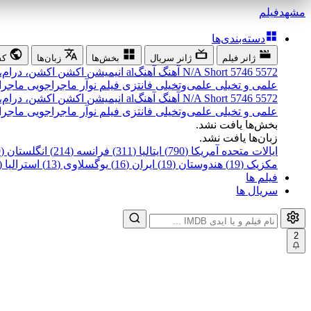
مشهد
فیلم
دسته‌بندی‌ها
ژانر فیلم
ژانر سریال
بخش‌ها
زبان‌ها
کش
5572
5746
Short
N/A
آهنگ
آهنگal
انیمیشن
اکشن
اکشن، درام،
علمی و تخیلی
علمی‌و‌تخیلی
فانتزی
فیلم نوآر
ماجراجویی
ماجرا
5572
5746
Short
N/A
آهنگ
آهنگal
انیمیشن
اکشن
اکشن، درام،
علمی و تخیلی
علمی‌و‌تخیلی
فانتزی
فیلم نوآر
ماجراجویی
ماجرا
بخش‌ها یافت نشد.
زبان‌ها یافت نشد.
ایالات متحده آمریکا (790)
ایتالیا (311)
فرانسه (214)
انگلستان (199)
مکزیک (19)
هندوستان (19)
ایران (16)
یوگسلاوی (13)
استرالیا (12)
فیلم ها
سریال ها
2