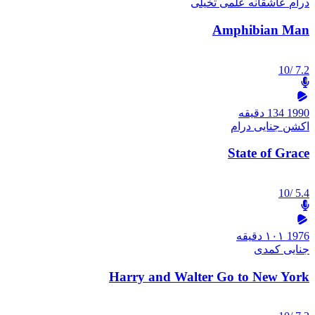
درام
عاشقانه
علمی تخیلی
Amphibian Man
/10
7.2
1990
134 دقیقه
اکشن
جنایی
درام
State of Grace
/10
5.4
1976
۱۰۱ دقیقه
جنایی
کمدی
Harry and Walter Go to New York