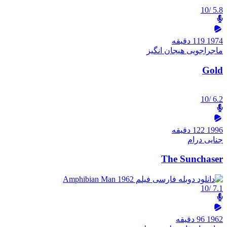
/10
5.8
1974
119 دقیقه
ماجراجویی
هیجان انگیز
Gold
/10
6.2
1996
122 دقیقه
جنایی
درام
The Sunchaser
/10
7.1
1962
96 دقیقه