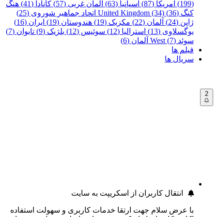
(199)
آمریکا (87)
اسپانیا (63)
آلمان غربی (57)
کانادا (41)
هنگ
کنگ (36)
United Kingdom (34)
اتحاد جماهیر شوروی (25)
ژاپن (24)
آلمان (22)
مکزیک (19)
هندوستان (19)
ایران (16)
یوگسلاوی (13)
استرالیا (12)
سوئیس (12)
بلژیک (9)
تایوان (7)
سوئد (7)
West آلمان (6)
فیلم ها
سریال ها
2
انتقال کاربران از اسکریپت به سایت
با عرض سلام جهت ارتقا خدمات کاربری و سهولت استفاده