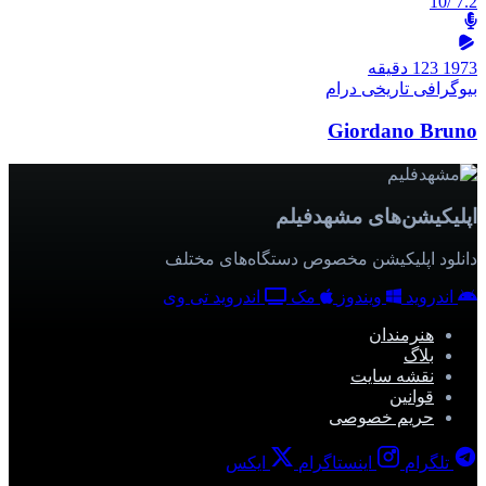
/10
7.2
1973
123 دقیقه
بیوگرافی
تاریخی
درام
Giordano Bruno
اپلیکیشن‌های مشهدفیلم
دانلود اپلیکیشن مخصوص دستگاه‌های مختلف
اندروید
ویندوز
مک
اندروید تی وی
هنرمندان
بلاگ
نقشه سایت
قوانین
حریم خصوصی
تلگرام
اینستاگرام
ایکس