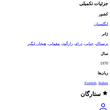
جزئیات تکمیلی
کشور
انگلستان
ژانر
ترسناک
،
جنایی
،
درام
،
رازآلود
،
معمایی
،
هیجان انگیز
سال
1970
زبان‌ها
English
،
Italian
ستارگان