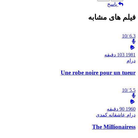
پاسخ
فیلم های مشابه
/10
6.3
1981
103 دقیقه
درام
Une robe noire pour un tueur
/10
5.5
1960
90 دقیقه
درام
عاشقانه
کمدی
The Millionairess