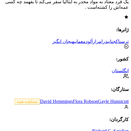
یک فرد معتاد به مواد مخدر به ایتالیا سفر می‌کند تا بفهمد چه کسی
عمه‌اش را کشته‌است .
ژانرها:
ترسناک
جنایی
درام
رازآلود
معمایی
هیجان انگیز
کشور:
انگلستان
ستارگان:
David Hemmings
Flora Robson
Gayle Hunnicutt
مشاهده همه
کارگردان:
Richard C. Sarafian