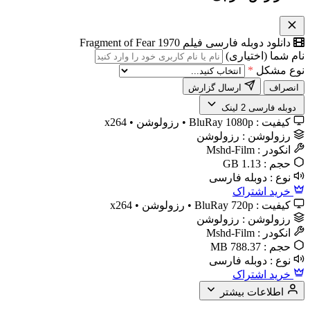
دانلود دوبله فارسی فیلم Fragment of Fear 1970
نام شما (اختیاری)
نوع مشکل
*
انصراف
ارسال گزارش
️ دوبله فارسی
2 لینک
کیفیت :
BluRay 1080p • رزولوشن • x264
رزولوشن :
رزولوشن
انکودر :
Mshd-Film
حجم :
1.13 GB
نوع :
دوبله فارسی
خرید اشتراک
کیفیت :
BluRay 720p • رزولوشن • x264
رزولوشن :
رزولوشن
انکودر :
Mshd-Film
حجم :
788.37 MB
نوع :
دوبله فارسی
خرید اشتراک
اطلاعات بیشتر