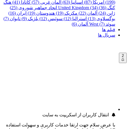
(199)
آمریکا (87)
اسپانیا (63)
آلمان غربی (57)
کانادا (41)
هنگ
کنگ (36)
United Kingdom (34)
اتحاد جماهیر شوروی (25)
ژاپن (24)
آلمان (22)
مکزیک (19)
هندوستان (19)
ایران (16)
یوگسلاوی (13)
استرالیا (12)
سوئیس (12)
بلژیک (9)
تایوان (7)
سوئد (7)
West آلمان (6)
فیلم ها
سریال ها
2
انتقال کاربران از اسکریپت به سایت
با عرض سلام جهت ارتقا خدمات کاربری و سهولت استفاده