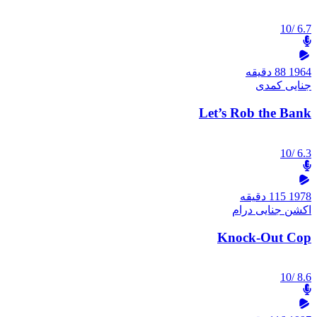
/10
6.7
1964
88 دقیقه
جنایی
کمدی
Let’s Rob the Bank
/10
6.3
1978
115 دقیقه
اکشن
جنایی
درام
Knock-Out Cop
/10
8.6