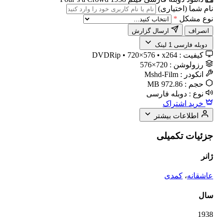
نام شما (اختیاری)
نوع مشکل
*
انصراف
ارسال گزارش
️ دوبله فارسی
1 لینک
کیفیت :
DVDRip • 720×576 • x264
رزولوشن :
720×576
انکودر :
Mshd-Film
حجم :
972.86 MB
نوع :
دوبله فارسی
خرید اشتراک
اطلاعات بیشتر
جزئیات تکمیلی
ژانر
عاشقانه
،
کمدی
سال
1938