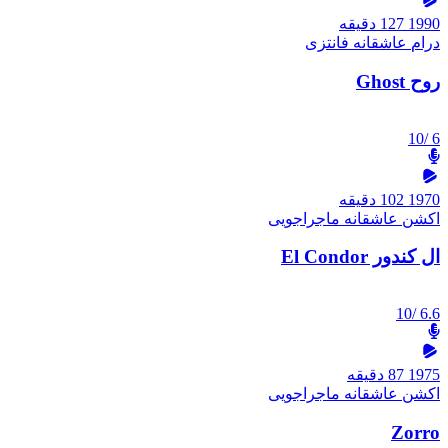
1990
127 دقیقه
درام
عاشقانه
فانتزی
روح Ghost
/10
6
1970
102 دقیقه
اکشن
عاشقانه
ماجراجویی
ال کندور El Condor
/10
6.6
1975
87 دقیقه
اکشن
عاشقانه
ماجراجویی
Zorro