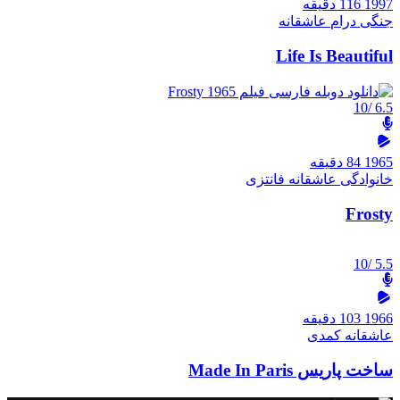
1997
116 دقیقه
جنگی
درام
عاشقانه
Life Is Beautiful
/10
6.5
1965
84 دقیقه
خانوادگی
عاشقانه
فانتزی
Frosty
/10
5.5
1966
103 دقیقه
عاشقانه
کمدی
ساخت پاریس Made In Paris