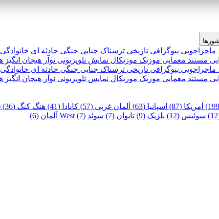
ورها
 ماجراجویی
بیوگرافی
تاریخی
ترسناک
جنایی
جنگی
حادثه ای
خانوادگی
یی
مستند
معمایی
موزیک
موزیکال
نمایش تلویزیونی
نوآر
هیجان انگیز
ه
 ماجراجویی
بیوگرافی
تاریخی
ترسناک
جنایی
جنگی
حادثه ای
خانوادگی
یی
مستند
معمایی
موزیک
موزیکال
نمایش تلویزیونی
نوآر
هیجان انگیز
ه
آمریکا (87)
اسپانیا (63)
آلمان غربی (57)
کانادا (41)
هنگ کنگ (36)
)
سوئیس (12)
بلژیک (9)
تایوان (7)
سوئد (7)
West آلمان (6)