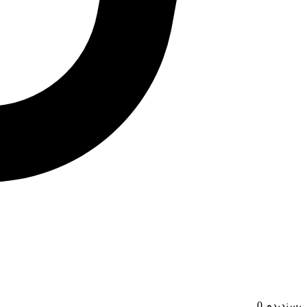
پسندیدم
0