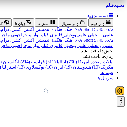
مشهد
فیلم
دسته‌بندی‌ها
ژانر فیلم
ژانر سریال
بخش‌ها
زبان‌ها
کش
5572
5746
Short
N/A
آهنگ
آهنگal
انیمیشن
اکشن
اکشن، درام،
علمی و تخیلی
علمی‌و‌تخیلی
فانتزی
فیلم نوآر
ماجراجویی
ماجرا
5572
5746
Short
N/A
آهنگ
آهنگal
انیمیشن
اکشن
اکشن، درام،
علمی و تخیلی
علمی‌و‌تخیلی
فانتزی
فیلم نوآر
ماجراجویی
ماجرا
بخش‌ها یافت نشد.
زبان‌ها یافت نشد.
ایالات متحده آمریکا (790)
ایتالیا (311)
فرانسه (214)
انگلستان (199)
مکزیک (19)
هندوستان (19)
ایران (16)
یوگسلاوی (13)
استرالیا (12)
فیلم ها
سریال ها
2