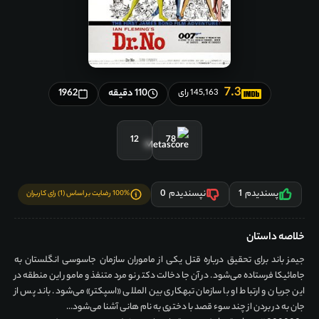
7.3
110 دقیقه
1962
145,163 رای
12
78
پسندیدم
1
نپسندیدم
0
100% رضایت بر اساس (1) رای کاربران
خلاصه داستان
جیمز باند برای تحقیق درباره قتل یکی از ماموران سازمان جاسوسی انگلستان به
جامائیکا فرستاده می‌شود. در آن جا دخالت دکتر نو مرد متنفذ و مامور این منطقه در
این جریان و ارتباط او با سازمان تبهکاری بین‌ المللی «اسپکتر» می‌شود. باند پس از
جان به در بردن از چند سوء قصد با دختری به نام هانی آشنا می‌شود...