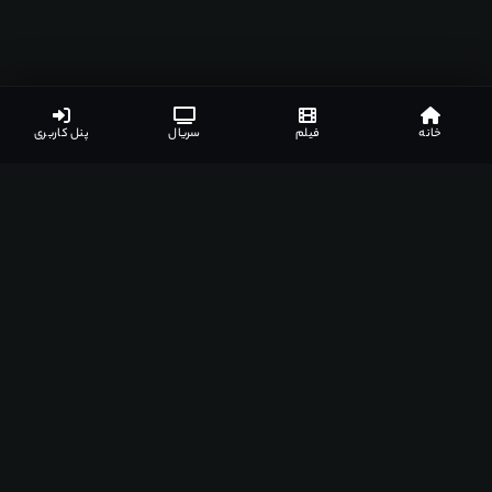
خانه
فیلم
سریال
پنل کاربری
لینک های دانلود
نظرات کاربران
جزئیات بیشتر
لیست مرتبط
3
لینک های دانلود
گزارش خرابی
نیاز به اشتراک ویژه
️ دوبله فارسی
2 لینک
کیفیت :
BluRay 1080p • 1920×816 • x264
رزولوشن :
1920×816
انکودر :
Mshd-Film