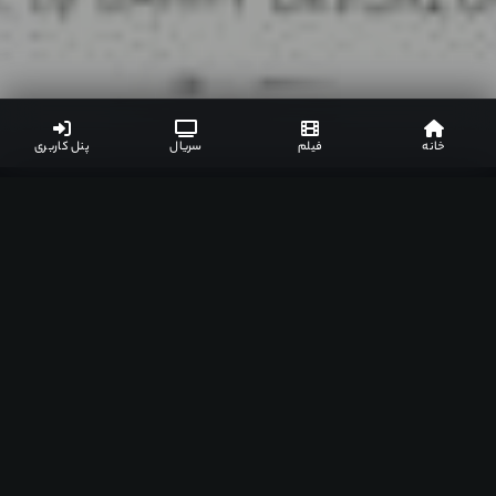
خانه
فیلم
سریال
پنل کاربری
لینک های دانلود
نظرات کاربران
جزئیات بیشتر
لیست مرتبط
3
لینک های دانلود
گزارش خرابی
نیاز به اشتراک ویژه
️ دوبله فارسی
2 لینک
کیفیت :
BluRay 1080p • 1920×1080 • x264
رزولوشن :
1920×1080
انکودر :
RARBG