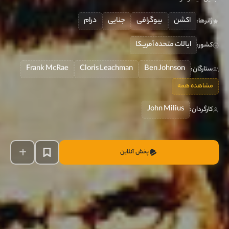
اکشن
بیوگرافی
جنایی
درام
ژانرها:
ایالات متحده آمریکا
کشور:
Frank McRae
Cloris Leachman
Ben Johnson
ستارگان:
مشاهده همه
John Milius
کارگردان:
پخش آنلاین