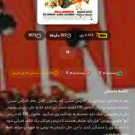
7
107 دقیقه
1973
4,414 رای
18
پسندیدم
0
نپسندیدم
0
0% رضایت بر اساس (0) رای کاربران
خلاصه داستان
بعد از حادثه‌ی تیراندازی در کانزاس سیتی که بعنوان "قتل عام کانزاس سیتی"
شناخته میشود و در آن 5مامور FBI کشته شدند، این اداره که به جان دلینجر بعنوان
یکی از مضنونین شک دارد، تصمیم به بازداشت وی میگیرد. ماموران FBI که در راس
آنها "ملوین پرویس" قرار دارد منتظر هستند تا دلینجر مرتکب یک خلاف فدرالی شود
تا با مدرک وی را دستگیر کنند. با این حال دلینجر به نوعی به قهرمان مردم عامه
تبدیل میشود و ...