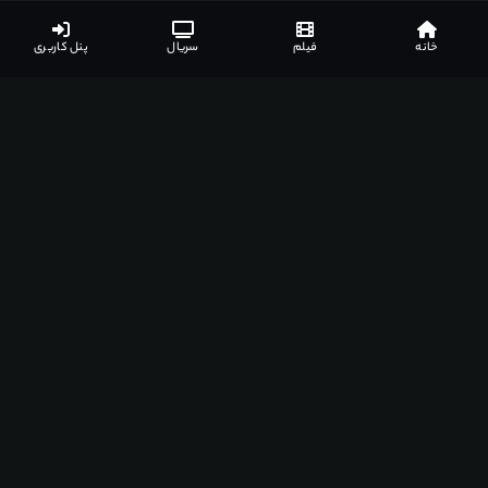
خانه
فیلم
سریال
پنل کاربری
لینک های دانلود
نظرات کاربران
جزئیات بیشتر
لیست مرتبط
1
لینک های دانلود
گزارش خرابی
نیاز به اشتراک ویژه
️ دوبله فارسی
1 لینک
کیفیت :
DVDRip HQ • رزولوشن • x264
رزولوشن :
رزولوشن
انکودر :
Mshd-Film
حجم :
1.20 GB
نوع :
دوبله فارسی
خرید اشتراک