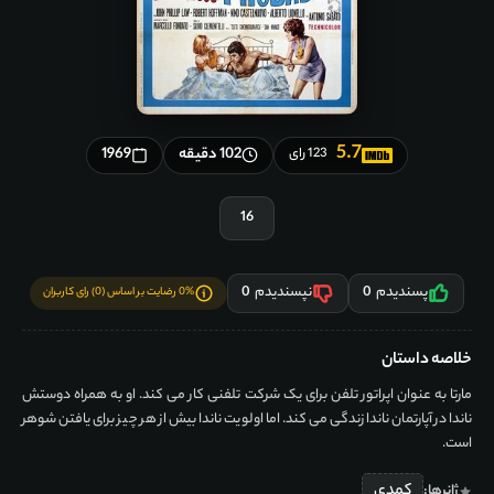
5.7
102 دقیقه
1969
123 رای
16
پسندیدم
0
نپسندیدم
0
0% رضایت بر اساس (0) رای کاربران
خلاصه داستان
مارتا به عنوان اپراتور تلفن برای یک شرکت تلفنی کار می کند. او به همراه دوستش
ناندا در آپارتمان ناندا زندگی می کند. اما اولویت ناندا بیش از هر چیز برای یافتن شوهر
است.
کمدی
ژانرها: