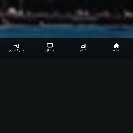
خانه
فیلم
سریال
پنل کاربری
لینک های دانلود
نظرات کاربران
جزئیات بیشتر
لیست مرتبط
لینک های دانلود
گزارش خرابی
نیاز به اشتراک ویژه
️ دوبله فارسی
1 لینک
کیفیت :
DVDRip HQ • رزولوشن • x264