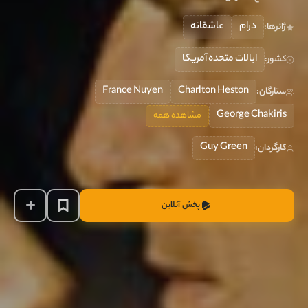
درام
عاشقانه
ژانرها:
ایالات متحده آمریکا
کشور:
France Nuyen
Charlton Heston
ستارگان:
George Chakiris
مشاهده همه
Guy Green
کارگردان:
پخش آنلاین