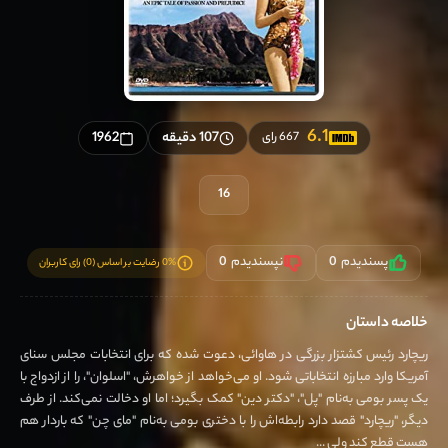
6.1
107 دقیقه
1962
667 رای
16
پسندیدم
0
نپسندیدم
0
0% رضایت بر اساس (0) رای کاربران
خلاصه داستان
ریچارد رئیس کشتزار بزرگی در هاوائی، دعوت شده که برای انتخابات مجلس سنای
آمریکا وارد مبارزه انتخاباتی شود. او می‌خواهد از خواهرش، "اسلوان"، را از ازدواج با
یک پسر بومی به‌نام "پل"، "دکتر دین" کمک بگیرد؛ اما او دخالت نمی‌کند. از طرف
دیگر، "ریچارد" قصد دارد رابطه‌اش را با دختری بومی به‌نام "مای چن" که باردار هم
هست قطع کند ولی ...