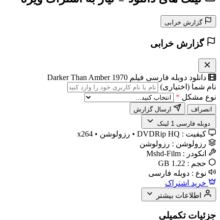
گزارش خرابی
گزارش خرابی
دانلود دوبله فارسی فیلم Darker Than Amber 1970
نام شما (اختیاری)
نوع مشکل
*
انصراف
ارسال گزارش
️ دوبله فارسی
1 لینک
کیفیت :
DVDRip HQ • رزولوشن • x264
رزولوشن :
رزولوشن
انکودر :
Mshd-Film
حجم :
1.22 GB
نوع :
دوبله فارسی
خرید اشتراک
اطلاعات بیشتر
جزئیات تکمیلی