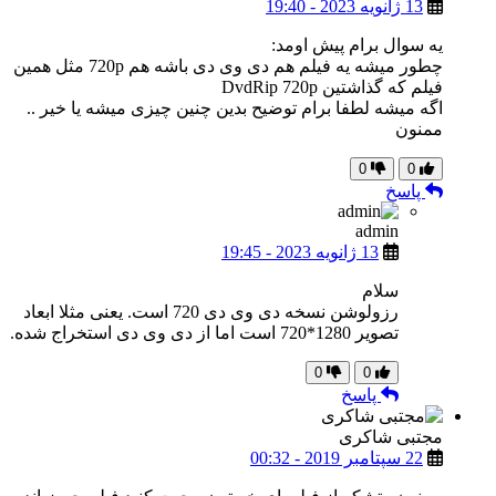
13 ژانویه 2023 - 19:40
یه سوال برام پیش اومد:
چطور میشه یه فیلم هم دی وی دی باشه هم 720p مثل همین
فیلم که گذاشتین DvdRip 720p
اگه میشه لطفا برام توضیح بدین چنین چیزی میشه یا خیر ..
ممنون
0
0
پاسخ
admin
13 ژانویه 2023 - 19:45
سلام
رزولوشن نسخه دی وی دی 720 است. یعنی مثلا ابعاد
تصویر 1280*720 است اما از دی وی دی استخراج شده.
0
0
پاسخ
مجتبی شاکری
22 سپتامبر 2019 - 00:32