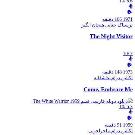
/10
6.6
1971
106 دقیقه
ترسناک
جنایی
هیجان انگیز
The Night Visitor
/10
7
1973
148 دقیقه
اکشن
درام
عاشقانه
Come, Embrace Me
/10
5.3
1959
91 دقیقه
اکشن
درام
ماجراجویی