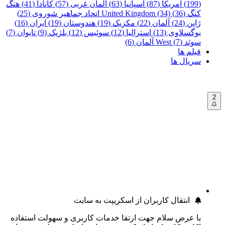
(199)
آمریکا (87)
اسپانیا (63)
آلمان غربی (57)
کانادا (41)
هنگ
کنگ (36)
United Kingdom (34)
اتحاد جماهیر شوروی (25)
ژاپن (24)
آلمان (22)
مکزیک (19)
هندوستان (19)
ایران (16)
یوگسلاوی (13)
استرالیا (12)
سوئیس (12)
بلژیک (9)
تایوان (7)
سوئد (7)
West آلمان (6)
فیلم ها
سریال ها
2
انتقال کاربران از اسکریپت به سایت
با عرض سلام جهت ارتقا خدمات کاربری و سهولت استفاده