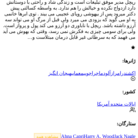
ريچل مدير موفق تبليغات است و زندگی شاد و راحتی با دوستانش
دارد ازدواج نكرده و خيالش را هم ندارد. به واسطه كسالتی پيش
دكتر ميرود پس از بيهوشی رويای عجيبی می بيند . توی ابرها خانمی
به او می گويد كه بزودی می ميرد ولی قبل از مرگ او می تواند سه
آرزو داشته باشد. ريچل با ناباوری دو آرزو می كند پول و پرواز است.
ولی برای سومی چيزی به فكرش نمی رسد، وقتی كه بهوش می آيد
می فهمد كه به سرطانی غير قابل درمان مبتلاست و…
ژانرها:
اکشن
درام
رازآلود
ماجراجویی
معمایی
هیجان انگیز
کشور:
ایالات متحده آمریکا
ستارگان:
Ahna Capri
Harry A. Wood
Jack Nagle
مشاهده همه