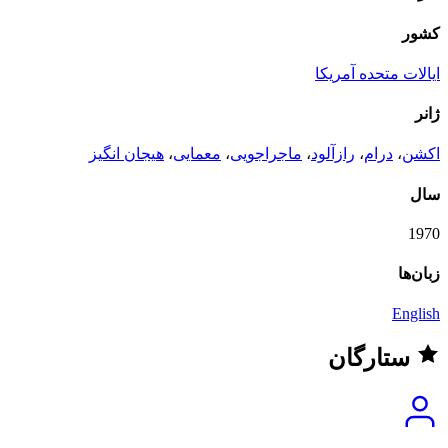
کشور
ایالات متحده آمریکا
ژانر
اکشن
،
درام
،
رازآلود
،
ماجراجویی
،
معمایی
،
هیجان انگیز
سال
1970
زبان‌ها
English
ستارگان