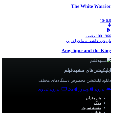
The White Warrior
/10
6.8
1966
100 دقیقه
تاریخی
عاشقانه
ماجراجویی
Angelique and the King
اپلیکیشن‌های مشهدفیلم
دانلود اپلیکیشن مخصوص دستگاه‌های مختلف
اندروید
ویندوز
مک
اندروید تی وی
هنرمندان
بلاگ
نقشه سایت
قوانین