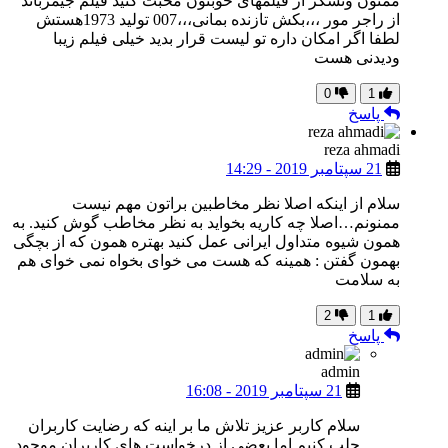
ممنون وتشکر از فیلمهای خوبتون محبت کنید فیلم جیمزباند
از راجر مور ،،،بکش تازنده بمانی،،،007 تولید 1973هستش
لطفا اگر امکان داره تو لیست قرار بدید خیلی فیلم زیبا
ودیدنی هست
0
1
پاسخ
reza ahmadi
21 سپتامبر 2019 - 14:29
سلام از اینکه اصلا نظر مخاطبین براتون مهم نیست
ممنونم…اصلا چه کاریه بخواید به نظر مخاطب گوش کنید. به
همون شیوه متداول ایرانی عمل کنید بهتره همون که از بچگی
بهمون گفتن : همینه که هست می خوای بخواه نمی خوای هم
به سلامت
2
1
پاسخ
admin
21 سپتامبر 2019 - 16:08
سلام کاربر عزیز تلاش ما بر اینه که رضایت کاربران
جلب کنیم اما بعضی از درخواست های کاربران موجود