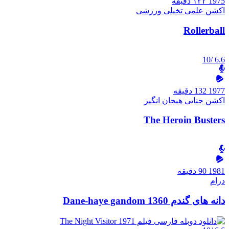
1975
۱۲۲ دقیقه
اکشن
علمی تخیلی
ورزشی
Rollerball
/10
6.6
1977
132 دقیقه
اکشن
جنایی
هیجان انگیز
The Heroin Busters
1981
90 دقیقه
درام
دانه های گندم 1360 Dane-haye gandom