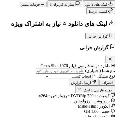
لینک های دانلود
نظرات کاربران
2
جزئیات بیشتر
لیست مرتبط
لینک های دانلود
نیاز به اشتراک ویژه
گزارش خرابی
گزارش خرابی
دانلود دوبله فارسی فیلم Cross Shot 1976
نام شما (اختیاری)
نوع مشکل
*
انصراف
ارسال گزارش
️ دوبله فارسی
1 لینک
کیفیت :
DVDRip 720p • رزولوشن • x264
رزولوشن :
رزولوشن
انکودر :
Mshd-Film
حجم :
1.00 GB
نوع :
دوبله فارسی