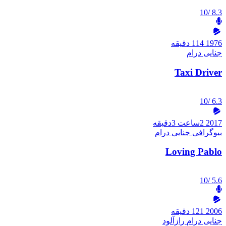
/10
8.3
1976
114 دقیقه
جنایی
درام
Taxi Driver
/10
6.3
2017
2ساعت 3دقیقه
بیوگرافی
جنایی
درام
Loving Pablo
/10
5.6
2006
121 دقیقه
جنایی
درام
رازآلود