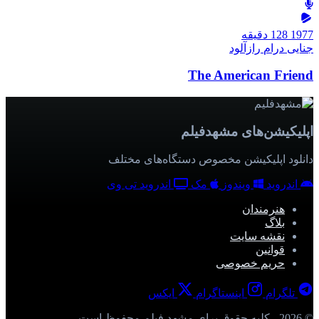
1977
128 دقیقه
جنایی
درام
رازآلود
The American Friend
اپلیکیشن‌های مشهدفیلم
دانلود اپلیکیشن مخصوص دستگاه‌های مختلف
اندروید
ویندوز
مک
اندروید تی وی
هنرمندان
بلاگ
نقشه سایت
قوانین
حریم خصوصی
تلگرام
اینستاگرام
ایکس
© 2026 - کلیه حقوق برای مشهد فیلم محفوظ است