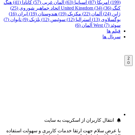
(199)
آمریکا (87)
اسپانیا (63)
آلمان غربی (57)
کانادا (41)
هنگ
کنگ (36)
United Kingdom (34)
اتحاد جماهیر شوروی (25)
ژاپن (24)
آلمان (22)
مکزیک (19)
هندوستان (19)
ایران (16)
یوگسلاوی (13)
استرالیا (12)
سوئیس (12)
بلژیک (9)
تایوان (7)
سوئد (7)
West آلمان (6)
فیلم ها
سریال ها
2
انتقال کاربران از اسکریپت به سایت
با عرض سلام جهت ارتقا خدمات کاربری و سهولت استفاده