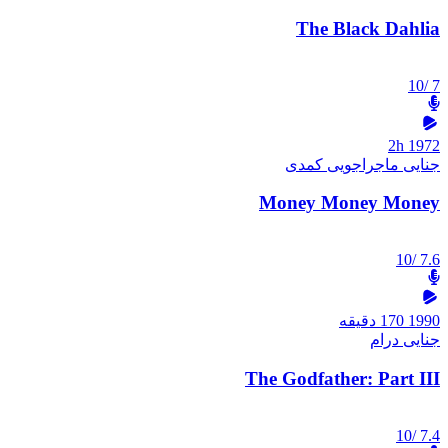
The Black Dahlia
/10
7
2h
1972
جنایی
ماجراجویی
کمدی
Money Money Money
/10
7.6
1990
170 دقیقه
جنایی
درام
The Godfather: Part III
/10
7.4