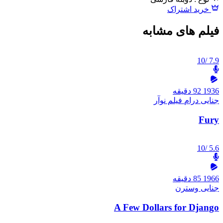
خرید اشتراک
فیلم های مشابه
/10
7.9
1936
92 دقیقه
جنایی
درام
فیلم نوآر
Fury
/10
5.6
1966
85 دقیقه
جنایی
وسترن
A Few Dollars for Django