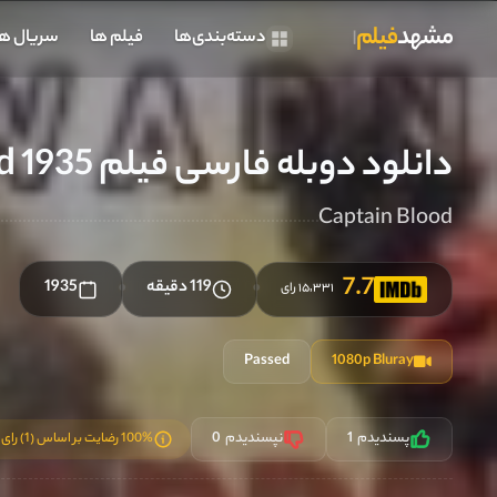
مشهد
فیلم
دسته‌بندی‌ها
فیلم ها
سریال ها
دانلود دوبله فارسی فیلم Captain Blood 1935
Captain Blood
7.7
119 دقیقه
1935
●
●
Passed
1080p Bluray
پسندیدم
1
نپسندیدم
0
100% رضایت بر اساس (1) رای کاربران