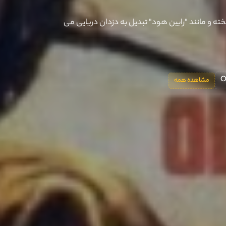
 و مانند "رابین هود" تبدیل به دزدان دریایی می
O
مشاهده همه