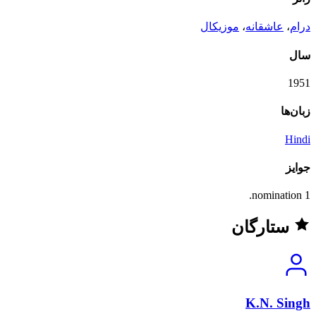
درام
،
عاشقانه
،
موزیکال
سال
1951
زبان‌ها
Hindi
جوایز
1 nomination.
ستارگان
K.N. Singh