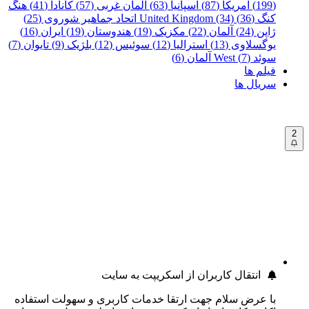
(199)
آمریکا (87)
اسپانیا (63)
آلمان غربی (57)
کانادا (41)
هنگ
کنگ (36)
United Kingdom (34)
اتحاد جماهیر شوروی (25)
ژاپن (24)
آلمان (22)
مکزیک (19)
هندوستان (19)
ایران (16)
یوگسلاوی (13)
استرالیا (12)
سوئیس (12)
بلژیک (9)
تایوان (7)
سوئد (7)
West آلمان (6)
فیلم ها
سریال ها
2
انتقال کاربران از اسکریپت به سایت
با عرض سلام جهت ارتقا خدمات کاربری و سهولت استفاده