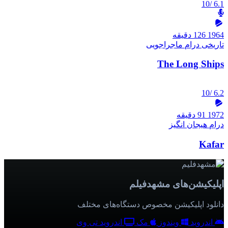
/10
6.1
1964
126 دقیقه
تاریخی
درام
ماجراجویی
The Long Ships
/10
6.2
1972
91 دقیقه
درام
هیجان انگیز
Kafar
اپلیکیشن‌های مشهدفیلم
دانلود اپلیکیشن مخصوص دستگاه‌های مختلف
اندروید
ویندوز
مک
اندروید تی وی