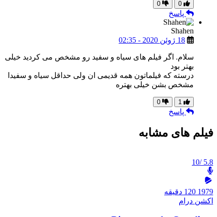
0
0
پاسخ
Shahen
18 ژوئن 2020 - 02:35
سلام. اگر فيلم های سياه و سفيد رو مشخص می كرديد خيلی
بهتر بود
درسته كه فيلماتون همه قديمی ان ولی حداقل سياه و سفيدا
مشخص بشن خيلی بهتره
0
1
پاسخ
فیلم های مشابه
/10
5.8
1979
120 دقیقه
اکشن
درام