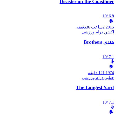
Disaster on the Coastliner
/10
6.8
2015
2ساعت 36دقیقه
اکشن
درام
ورزشی
هندی Brothers
/10
7.1
1974
121 دقیقه
جنایی
درام
ورزشی
The Longest Yard
/10
7.1