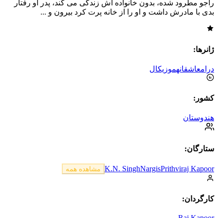
راجو مطرود شده، بدون خانواده اش زندگی می کند، پدر او رفتار
بدی با مادرش داشت و او را از خانه پرت کرد بیرون و ...
ژانرها:
درام
عاشقانه
موزیکال
کشور:
هندوستان
ستارگان:
K.N. Singh
Nargis
Prithviraj Kapoor
مشاهده همه
کارگردان:
Raj Kapoor