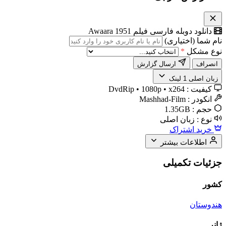
دانلود دوبله فارسی فیلم Awaara 1951
نام شما (اختیاری)
نوع مشکل
*
انصراف
ارسال گزارش
زبان اصلی
1 لینک
کیفیت :
DvdRip • 1080p • x264
انکودر :
Mashhad-Film
حجم :
1.35GB
نوع :
زبان اصلی
خرید اشتراک
اطلاعات بیشتر
جزئیات تکمیلی
کشور
هندوستان
ژانر