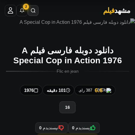
2
مشهد
فیلم
دانلود دوبله فارسی فیلم A
Special Cop in Action 1976
Flic en jean
6.6
101 دقیقه
1976
387 رای
16
پسندیدم
0
نپسندیدم
0