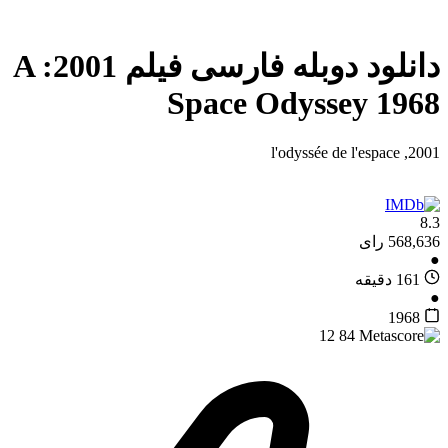
دانلود دوبله فارسی فیلم 2001: A
Space Odyssey 1968
2001, l'odyssée de l'espace
8.3
568,636 رای
●
161 دقیقه
●
1968
12
84