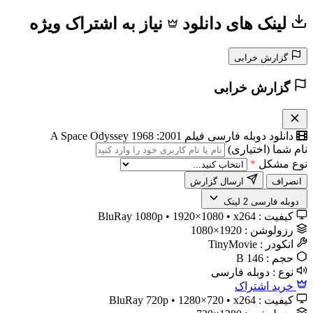
لینک های دانلود
نیاز به اشتراک ویژه
گزارش خرابی
گزارش خرابی
دانلود دوبله فارسی فیلم 2001: A Space Odyssey 1968
نام شما (اختیاری)
نوع مشکل
*
انصراف
ارسال گزارش
️ دوبله فارسی
2 لینک
کیفیت :
BluRay 1080p • 1920×1080 • x264
رزولوشن :
1920×1080
انکودر :
TinyMovie
حجم :
146 B
نوع :
دوبله فارسی
خرید اشتراک
کیفیت :
BluRay 720p • 1280×720 • x264