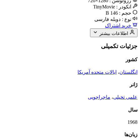
رزولوشن :
1280×720
انکودر :
TinyMovie
حجم :
146 B
نوع :
دوبله فارسی
خرید اشتراک
اطلاعات بیشتر
جزئیات تکمیلی
کشور
انگلستان
،
ایالات متحده آمریکا
ژانر
علمی تخیلی
،
ماجراجویی
سال
1968
زبان‌ها