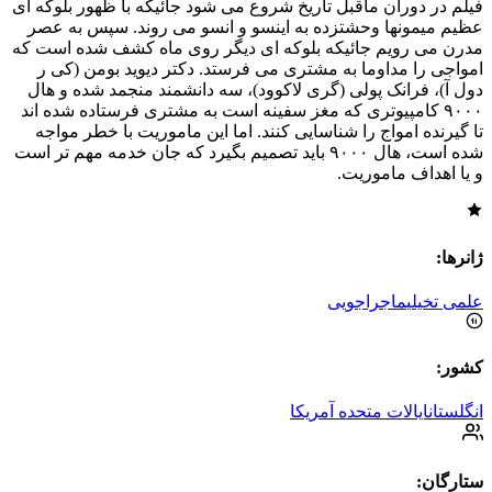
فیلم در دوران ماقبل تاریخ شروع می شود جائیکه با ظهور بلوکه ای
عظیم میمونها وحشتزده به اینسو و انسو می روند. سپس به عصر
مدرن می رویم جائیکه بلوکه ای دیگر روی ماه کشف شده است که
امواجی را مداوما به مشتری می فرستد. دکتر دیوید بومن (کی ر
دول آ)، فرانک پولی (گری لاکوود)، سه دانشمند منجمد شده و هال
۹۰۰۰ کامپیوتری که مغز سفینه است به مشتری فرستاده شده اند
تا گیرنده امواج را شناسایی کنند. اما این ماموریت با خطر مواجه
شده است، هال ۹۰۰۰ باید تصمیم بگیرد که جان خدمه مهم تر است
و یا اهداف ماموریت.
ژانرها:
علمی تخیلی
ماجراجویی
کشور:
انگلستان
ایالات متحده آمریکا
ستارگان: