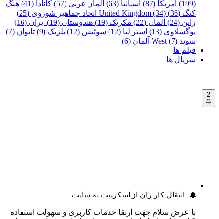
(199)
آمریکا (87)
اسپانیا (63)
آلمان غربی (57)
کانادا (41)
هنگ
کنگ (36)
United Kingdom (34)
اتحاد جماهیر شوروی (25)
ژاپن (24)
آلمان (22)
مکزیک (19)
هندوستان (19)
ایران (16)
یوگسلاوی (13)
استرالیا (12)
سوئیس (12)
بلژیک (9)
تایوان (7)
سوئد (7)
West آلمان (6)
فیلم ها
سریال ها
2
انتقال کاربران از اسکریپت به سایت
با عرض سلام جهت ارتقا خدمات کاربری و سهولت استفاده