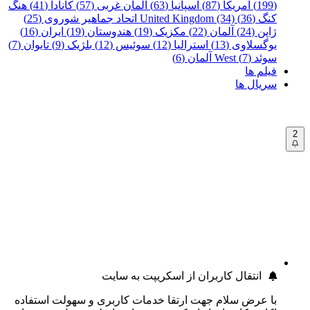
(199)
آمریکا (87)
اسپانیا (63)
آلمان غربی (57)
کانادا (41)
هنگ
کنگ (36)
United Kingdom (34)
اتحاد جماهیر شوروی (25)
ژاپن (24)
آلمان (22)
مکزیک (19)
هندوستان (19)
ایران (16)
یوگسلاوی (13)
استرالیا (12)
سوئیس (12)
بلژیک (9)
تایوان (7)
سوئد (7)
West آلمان (6)
فیلم ها
سریال ها
2
انتقال کاربران از اسکریپت به سایت
با عرض سلام جهت ارتقا خدمات کاربری و سهولت استفاده