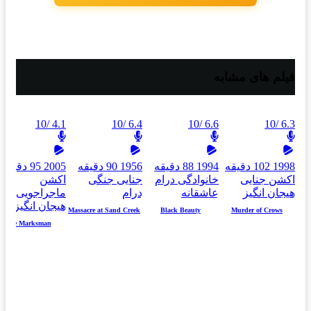
فیلم های مشابه
/10
4.1
/10
6.4
/10
6.6
/10
6.3
1998
102 دقیقه
1994
88 دقیقه
1956
90 دقیقه
2005
95 دقیقه
اکشن
جنایی
خانوادگی
درام
جنایی
جنگی
اکشن
هیجان انگیز
عاشقانه
درام
ماجراجویی
هیجان انگیز
Massacre at Sand Creek
Black Beauty
Murder of Crows
The Marksman