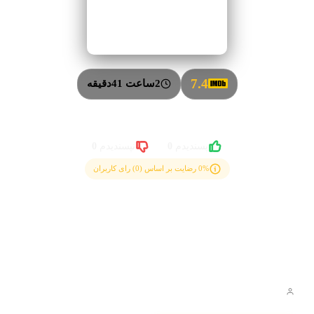
7.4
2ساعت 41دقیقه
0
0
پسندیدم
نپسندیدم
0% رضایت بر اساس (0) رای کاربران
خلاصه داستان
مایکل ، لالان و آرجون ،سه مرد از سه ایالت مختلف هستند. یک روز
صبح در حال عبور از کلکته ،اتفاقی رخ میدهد که مسیر زندگیشان را
برای همیشه تغییر میدهد …
Mani Ratnam
کارگردان: