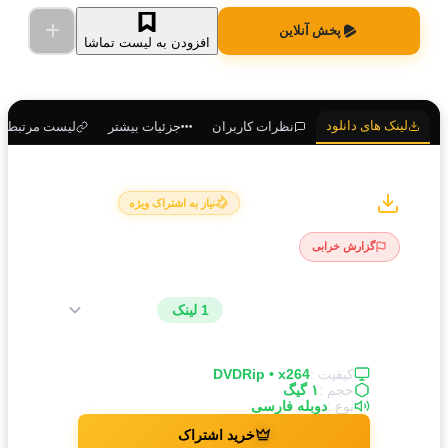
پخش آنلاین
افزودن به لیست تماشا
لینک های دانلود
نظرات کاربران
جزئیات بیشتر
لیست مرتبط
لینک های دانلود
نیاز به اشتراک ویژه
گزارش خرابی
️ دوبله فارسی
1 لینک
کیفیت :
DVDRip • x264
حجم :
۱ گیگ
نوع :
دوبله فارسی
خرید اشتراک