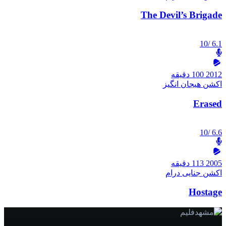
The Devil’s Brigade
/10
6.1
2012
100 دقیقه
اکشن
هیجان انگیز
Erased
/10
6.6
2005
113 دقیقه
اکشن
جنایی
درام
Hostage