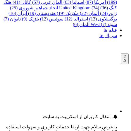
(199)
آمریکا (87)
اسپانیا (63)
آلمان غربی (57)
کانادا (41)
هنگ
کنگ (36)
United Kingdom (34)
اتحاد جماهیر شوروی (25)
ژاپن (24)
آلمان (22)
مکزیک (19)
هندوستان (19)
ایران (16)
یوگسلاوی (13)
استرالیا (12)
سوئیس (12)
بلژیک (9)
تایوان (7)
سوئد (7)
West آلمان (6)
فیلم ها
سریال ها
2
انتقال کاربران از اسکریپت به سایت
با عرض سلام جهت ارتقا خدمات کاربری و سهولت استفاده