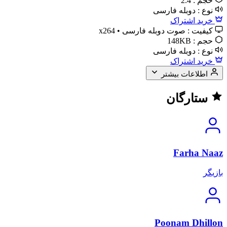
حجم :
2.4
نوع :
دوبله فارسی
خرید اشتراک
کیفیت :
صوت دوبله فارسی • x264
حجم :
148KB
نوع :
دوبله فارسی
خرید اشتراک
اطلاعات بیشتر
ستارگان
Farha Naaz
بازیگر
Poonam Dhillon