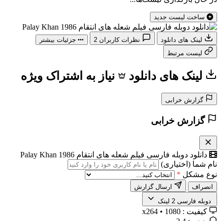
ساخت لیست جدید
لینک های دانلود
نظرات کاربران
2
جزئیات بیشتر
لیست مرتبط
لینک های دانلود
نیاز به اشتراک ویژه
گزارش خرابی
گزارش خرابی
دانلود دوبله فارسی فیلم شعله های انتقام Palay Khan 1986
نام شما (اختیاری)
نوع مشکل
*
انصراف
ارسال گزارش
️ دوبله فارسی
2 لینک
کیفیت :
1080 • x264