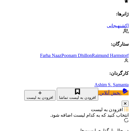
ژانرها:
اکشن
هیجانی
ستارگان:
Farha Naaz
Poonam Dhillon
Raimund Harmstorf
کارگردان:
Ashim S. Samanta
پخش آنلاین
افزودن به لیست تماشا
افزودن به لیست
افزودن به لیست
انتخاب کنید که
به کدام لیست اضافه شود.
در حال بارگذاری لیست‌ها...