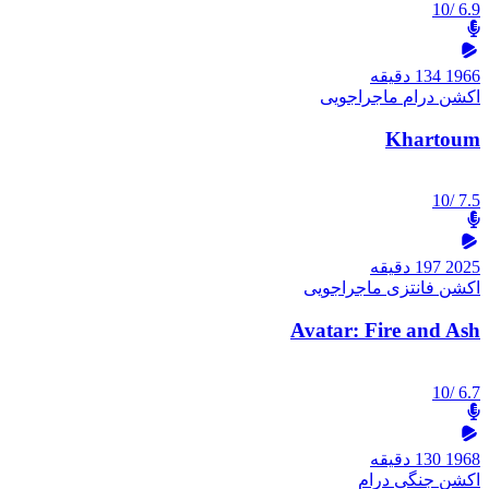
/10
6.9
1966
134 دقیقه
اکشن
درام
ماجراجویی
Khartoum
/10
7.5
2025
197 دقیقه
اکشن
فانتزی
ماجراجویی
Avatar: Fire and Ash
/10
6.7
1968
130 دقیقه
اکشن
جنگی
درام