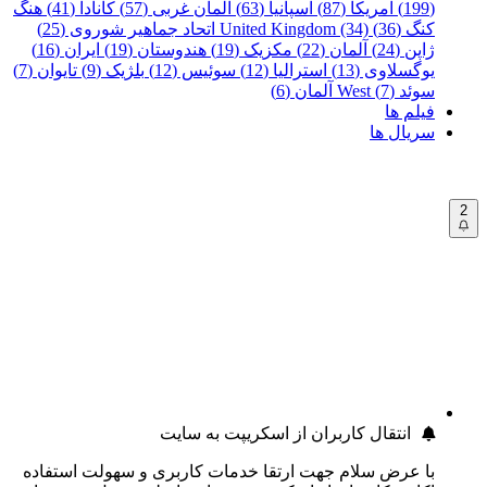
(199)
آمریکا (87)
اسپانیا (63)
آلمان غربی (57)
کانادا (41)
هنگ
کنگ (36)
United Kingdom (34)
اتحاد جماهیر شوروی (25)
ژاپن (24)
آلمان (22)
مکزیک (19)
هندوستان (19)
ایران (16)
یوگسلاوی (13)
استرالیا (12)
سوئیس (12)
بلژیک (9)
تایوان (7)
سوئد (7)
West آلمان (6)
فیلم ها
سریال ها
2
انتقال کاربران از اسکریپت به سایت
با عرض سلام جهت ارتقا خدمات کاربری و سهولت استفاده