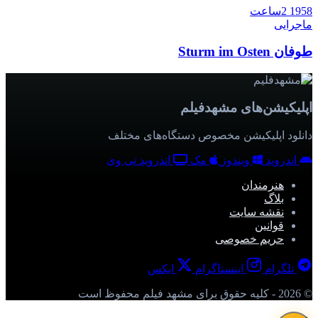
1958
2ساعت
ماجرایی
طوفان Sturm im Osten
اپلیکیشن‌های مشهدفیلم
دانلود اپلیکیشن مخصوص دستگاه‌های مختلف
اندروید
ویندوز
مک
اندروید تی وی
هنرمندان
بلاگ
نقشه سایت
قوانین
حریم خصوصی
تلگرام
اینستاگرام
ایکس
© 2026 - کلیه حقوق برای مشهد فیلم محفوظ است