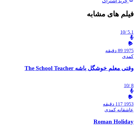
خرید اشتراک
فیلم های مشابه
/10
5.1
1975
89 دقیقه
کمدی
وقتی معلم خوشگل باشه The School Teacher
/10
8
1953
117 دقیقه
عاشقانه
کمدی
Roman Holiday