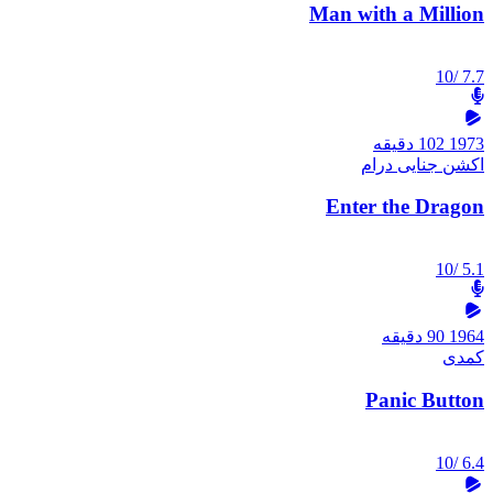
Man with a Million
/10
7.7
1973
102 دقیقه
اکشن
جنایی
درام
Enter the Dragon
/10
5.1
1964
90 دقیقه
کمدی
Panic Button
/10
6.4