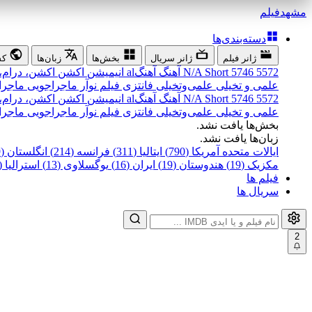
مشهد
فیلم
دسته‌بندی‌ها
ژانر فیلم
ژانر سریال
بخش‌ها
زبان‌ها
کش
5572
5746
Short
N/A
آهنگ
آهنگal
انیمیشن
اکشن
اکشن، درام،
علمی و تخیلی
علمی‌و‌تخیلی
فانتزی
فیلم نوآر
ماجراجویی
ماجرا
5572
5746
Short
N/A
آهنگ
آهنگal
انیمیشن
اکشن
اکشن، درام،
علمی و تخیلی
علمی‌و‌تخیلی
فانتزی
فیلم نوآر
ماجراجویی
ماجرا
بخش‌ها یافت نشد.
زبان‌ها یافت نشد.
ایالات متحده آمریکا (790)
ایتالیا (311)
فرانسه (214)
انگلستان (199)
مکزیک (19)
هندوستان (19)
ایران (16)
یوگسلاوی (13)
استرالیا (12)
فیلم ها
سریال ها
2