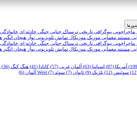
ورها
 ماجراجویی
بیوگرافی
تاریخی
ترسناک
جنایی
جنگی
حادثه ای
خانوادگی
یی
مستند
معمایی
موزیک
موزیکال
نمایش تلویزیونی
نوآر
هیجان انگیز
ه
 ماجراجویی
بیوگرافی
تاریخی
ترسناک
جنایی
جنگی
حادثه ای
خانوادگی
یی
مستند
معمایی
موزیک
موزیکال
نمایش تلویزیونی
نوآر
هیجان انگیز
ه
آمریکا (87)
اسپانیا (63)
آلمان غربی (57)
کانادا (41)
هنگ کنگ (36)
)
سوئیس (12)
بلژیک (9)
تایوان (7)
سوئد (7)
West آلمان (6)