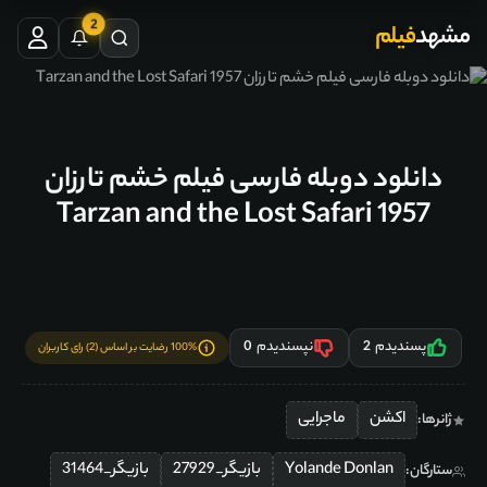
2
مشهد
فیلم
دانلود دوبله فارسی فیلم خشم تارزان
Tarzan and the Lost Safari 1957
پسندیدم
2
نپسندیدم
0
100% رضایت بر اساس (2) رای کاربران
اکشن
ماجرایی
ژانرها:
Yolande Donlan
بازیگر_27929
بازیگر_31464
ستارگان: