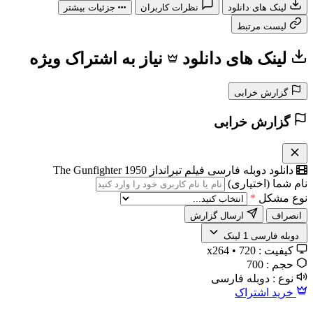
لینک های دانلود
نظرات کاربران
جزئیات بیشتر
لیست مرتبط
لینک های دانلود
نیاز به اشتراک ویژه
گزارش خرابی
گزارش خرابی
دانلود دوبله فارسی فیلم تیرانداز The Gunfighter 1950
نام شما (اختیاری)
نوع مشکل
*
انصراف
ارسال گزارش
️ دوبله فارسی
1 لینک
کیفیت :
720 • x264
حجم :
700
نوع :
دوبله فارسی
خرید اشتراک