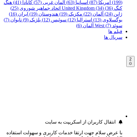
(199)
آمریکا (87)
اسپانیا (63)
آلمان غربی (57)
کانادا (41)
هنگ
کنگ (36)
United Kingdom (34)
اتحاد جماهیر شوروی (25)
ژاپن (24)
آلمان (22)
مکزیک (19)
هندوستان (19)
ایران (16)
یوگسلاوی (13)
استرالیا (12)
سوئیس (12)
بلژیک (9)
تایوان (7)
سوئد (7)
West آلمان (6)
فیلم ها
سریال ها
2
انتقال کاربران از اسکریپت به سایت
با عرض سلام جهت ارتقا خدمات کاربری و سهولت استفاده