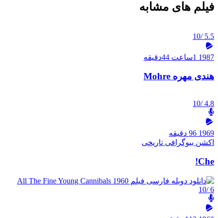
فیلم های مشابه
/10
5.5
1987
1ساعت 44دقیقه
هندی مهره Mohre
/10
4.8
1969
96 دقیقه
اکشن
بیوگرافی
تاریخی
Che!
/10
6