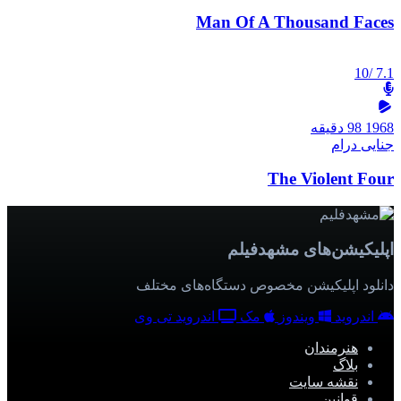
Man Of A Thousand Faces
/10
7.1
1968
98 دقیقه
جنایی
درام
The Violent Four
اپلیکیشن‌های مشهدفیلم
دانلود اپلیکیشن مخصوص دستگاه‌های مختلف
اندروید
ویندوز
مک
اندروید تی وی
هنرمندان
بلاگ
نقشه سایت
قوانین