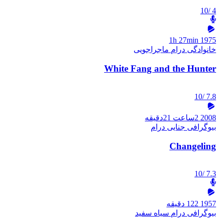
/10
4
1h 27min
1975
خانوادگی
درام
ماجراجویی
White Fang and the Hunter
/10
7.8
2008
2ساعت 21دقیقه
بیوگرافی
جنایی
درام
Changeling
/10
7.3
1957
122 دقیقه
بیوگرافی
درام
سیاه سفید