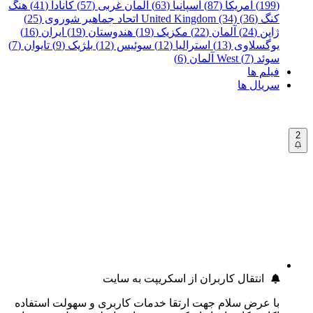
(199)
آمریکا (87)
اسپانیا (63)
آلمان غربی (57)
کانادا (41)
هنگ
کنگ (36)
United Kingdom (34)
اتحاد جماهیر شوروی (25)
ژاپن (24)
آلمان (22)
مکزیک (19)
هندوستان (19)
ایران (16)
یوگسلاوی (13)
استرالیا (12)
سوئیس (12)
بلژیک (9)
تایوان (7)
سوئد (7)
West آلمان (6)
فیلم ها
سریال ها
2
انتقال کاربران از اسکریپت به سایت
با عرض سلام جهت ارتقا خدمات کاربری و سهولت استفاده