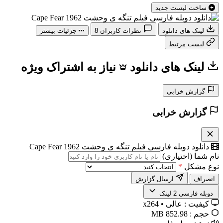
ساخت لیست جدید
لینک های دانلود
نظرات کاربران
8
جزئیات بیشتر
لیست مرتبط
لینک های دانلود
نیاز به اشتراک ویژه
گزارش خرابی
گزارش خرابی
دانلود دوبله فارسی فیلم تنگه ی وحشت Cape Fear 1962
نام شما (اختیاری)
نوع مشکل
*
انصراف
ارسال گزارش
️ دوبله فارسی
2 لینک
کیفیت :
عالی • x264
حجم :
852.98 MB