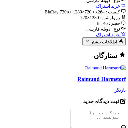
نوع :
دوبله فارسی
خرید اشتراک
کیفیت :
BluRay 720p • 1280×720 • x264
رزولوشن :
1280×720
حجم :
146 B
نوع :
دوبله فارسی
خرید اشتراک
اطلاعات بیشتر
ستارگان
Raimund Harmstorf
بازیگر
ثبت دیدگاه جدید