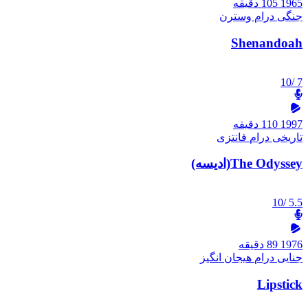
1965
105 دقیقه
جنگی
درام
وسترن
Shenandoah
/10
7
1997
110 دقیقه
تاریخی
درام
فانتزی
The Odyssey(ادیسه)
/10
5.5
1976
89 دقیقه
جنایی
درام
هیجان انگیز
Lipstick