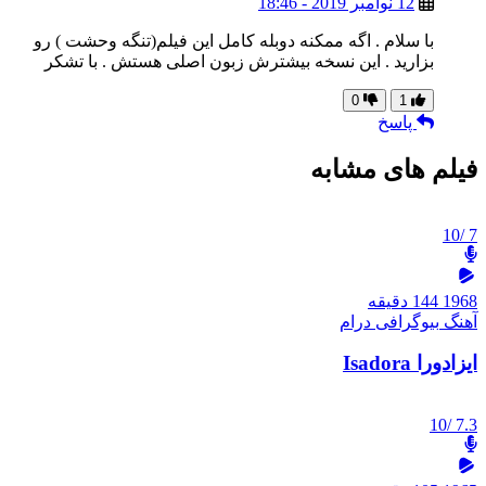
12 نوامبر 2019 - 18:46
با سلام . اگه ممکنه دوبله کامل این فیلم(تنگه وحشت ) رو
بزارید . این نسخه بیشترش زبون اصلی هستش . با تشکر
0
1
پاسخ
فیلم های مشابه
/10
7
1968
144 دقیقه
آهنگ
بیوگرافی
درام
ایزادورا Isadora
/10
7.3