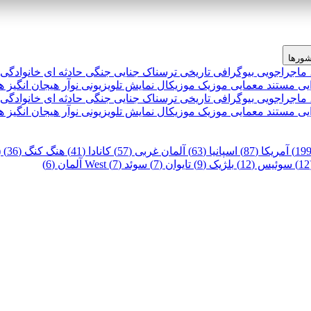
ورها
 ماجراجویی
بیوگرافی
تاریخی
ترسناک
جنایی
جنگی
حادثه ای
خانوادگی
یی
مستند
معمایی
موزیک
موزیکال
نمایش تلویزیونی
نوآر
هیجان انگیز
ه
 ماجراجویی
بیوگرافی
تاریخی
ترسناک
جنایی
جنگی
حادثه ای
خانوادگی
یی
مستند
معمایی
موزیک
موزیکال
نمایش تلویزیونی
نوآر
هیجان انگیز
ه
آمریکا (87)
اسپانیا (63)
آلمان غربی (57)
کانادا (41)
هنگ کنگ (36)
)
سوئیس (12)
بلژیک (9)
تایوان (7)
سوئد (7)
West آلمان (6)