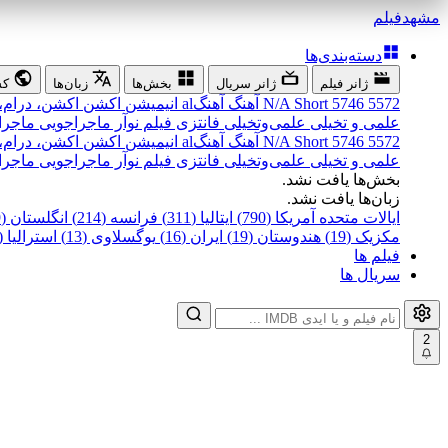
مشهد
فیلم
دسته‌بندی‌ها
ژانر فیلم
ژانر سریال
بخش‌ها
زبان‌ها
کش
5572
5746
Short
N/A
آهنگ
آهنگal
انیمیشن
اکشن
اکشن، درام،
علمی و تخیلی
علمی‌و‌تخیلی
فانتزی
فیلم نوآر
ماجراجویی
ماجرا
5572
5746
Short
N/A
آهنگ
آهنگal
انیمیشن
اکشن
اکشن، درام،
علمی و تخیلی
علمی‌و‌تخیلی
فانتزی
فیلم نوآر
ماجراجویی
ماجرا
بخش‌ها یافت نشد.
زبان‌ها یافت نشد.
ایالات متحده آمریکا (790)
ایتالیا (311)
فرانسه (214)
انگلستان (199)
مکزیک (19)
هندوستان (19)
ایران (16)
یوگسلاوی (13)
استرالیا (12)
فیلم ها
سریال ها
2