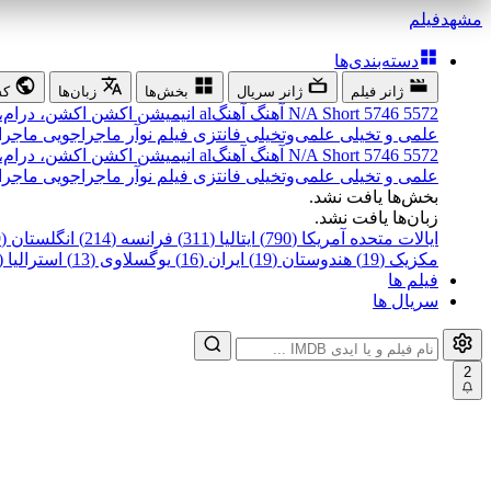
مشهد
فیلم
دسته‌بندی‌ها
ژانر فیلم
ژانر سریال
بخش‌ها
زبان‌ها
کش
5572
5746
Short
N/A
آهنگ
آهنگal
انیمیشن
اکشن
اکشن، درام،
علمی و تخیلی
علمی‌و‌تخیلی
فانتزی
فیلم نوآر
ماجراجویی
ماجرا
5572
5746
Short
N/A
آهنگ
آهنگal
انیمیشن
اکشن
اکشن، درام،
علمی و تخیلی
علمی‌و‌تخیلی
فانتزی
فیلم نوآر
ماجراجویی
ماجرا
بخش‌ها یافت نشد.
زبان‌ها یافت نشد.
ایالات متحده آمریکا (790)
ایتالیا (311)
فرانسه (214)
انگلستان (199)
مکزیک (19)
هندوستان (19)
ایران (16)
یوگسلاوی (13)
استرالیا (12)
فیلم ها
سریال ها
2