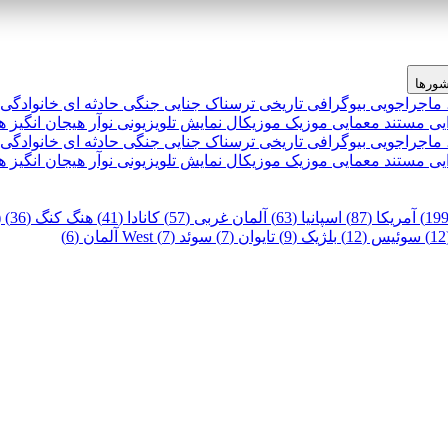
ورها
 ماجراجویی
بیوگرافی
تاریخی
ترسناک
جنایی
جنگی
حادثه ای
خانوادگی
یی
مستند
معمایی
موزیک
موزیکال
نمایش تلویزیونی
نوآر
هیجان انگیز
ه
 ماجراجویی
بیوگرافی
تاریخی
ترسناک
جنایی
جنگی
حادثه ای
خانوادگی
یی
مستند
معمایی
موزیک
موزیکال
نمایش تلویزیونی
نوآر
هیجان انگیز
ه
آمریکا (87)
اسپانیا (63)
آلمان غربی (57)
کانادا (41)
هنگ کنگ (36)
)
سوئیس (12)
بلژیک (9)
تایوان (7)
سوئد (7)
West آلمان (6)