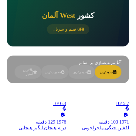
کشور
West آلمان
6 فیلم و سریال
مرتب‌سازی بر اساس:
بالاترین
جدیدترین
قدیمی‌ترین
محبوب‌ترین
امتیاز
/10
6.3
/10
5.7
1971
103 دقیقه
1976
129 دقیقه
اکشن
جنگی
ماجراجویی
درام
هیجان انگیز
هیجانی