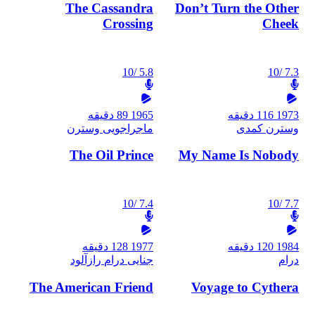
The Cassandra
Don’t Turn the Other
Crossing
Cheek
/10
5.8
/10
7.3
1973
116 دقیقه
1965
89 دقیقه
وسترن
کمدی
ماجراجویی
وسترن
The Oil Prince
My Name Is Nobody
/10
7.4
/10
7.7
1984
120 دقیقه
1977
128 دقیقه
درام
جنایی
درام
رازآلود
The American Friend
Voyage to Cythera