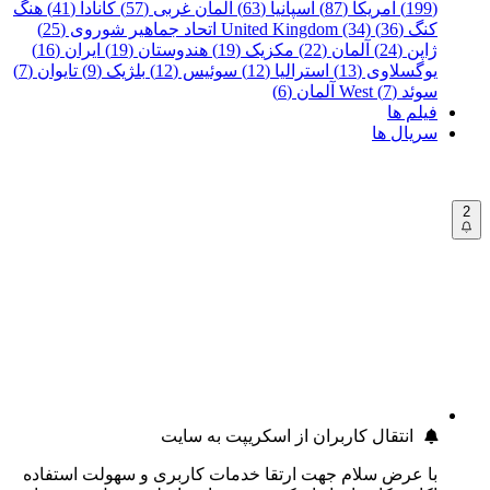
(199)
آمریکا (87)
اسپانیا (63)
آلمان غربی (57)
کانادا (41)
هنگ
کنگ (36)
United Kingdom (34)
اتحاد جماهیر شوروی (25)
ژاپن (24)
آلمان (22)
مکزیک (19)
هندوستان (19)
ایران (16)
یوگسلاوی (13)
استرالیا (12)
سوئیس (12)
بلژیک (9)
تایوان (7)
سوئد (7)
West آلمان (6)
فیلم ها
سریال ها
2
انتقال کاربران از اسکریپت به سایت
با عرض سلام جهت ارتقا خدمات کاربری و سهولت استفاده