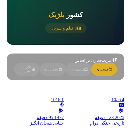
کشور
بلژیک
9 فیلم و سریال
مرتب‌سازی بر اساس:
بالاترین
جدیدترین
قدیمی‌ترین
محبوب‌ترین
امتیاز
/10
6.1
/10
6.4
2025
123 دقیقه
1977
95 دقیقه
تاریخی
جنگی
درام
جنایی
هیجان انگیز