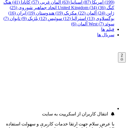
(199)
آمریکا (87)
اسپانیا (63)
آلمان غربی (57)
کانادا (41)
هنگ
کنگ (36)
United Kingdom (34)
اتحاد جماهیر شوروی (25)
ژاپن (24)
آلمان (22)
مکزیک (19)
هندوستان (19)
ایران (16)
یوگسلاوی (13)
استرالیا (12)
سوئیس (12)
بلژیک (9)
تایوان (7)
سوئد (7)
West آلمان (6)
فیلم ها
سریال ها
2
انتقال کاربران از اسکریپت به سایت
با عرض سلام جهت ارتقا خدمات کاربری و سهولت استفاده