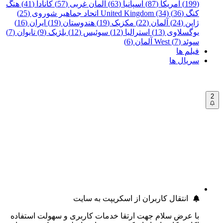
(199)
آمریکا (87)
اسپانیا (63)
آلمان غربی (57)
کانادا (41)
هنگ
کنگ (36)
United Kingdom (34)
اتحاد جماهیر شوروی (25)
ژاپن (24)
آلمان (22)
مکزیک (19)
هندوستان (19)
ایران (16)
یوگسلاوی (13)
استرالیا (12)
سوئیس (12)
بلژیک (9)
تایوان (7)
سوئد (7)
West آلمان (6)
فیلم ها
سریال ها
2
انتقال کاربران از اسکریپت به سایت
با عرض سلام جهت ارتقا خدمات کاربری و سهولت استفاده