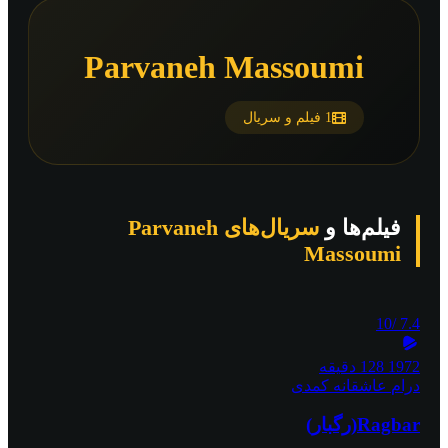
Parvaneh Massoumi
1 فیلم و سریال
فیلم‌ها و
سریال‌های Parvaneh
Massoumi
/10
7.4
1972
128 دقیقه
درام
عاشقانه
کمدی
Ragbar(رگبار)