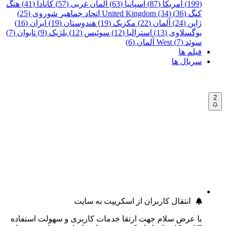
(199)
آمریکا (87)
اسپانیا (63)
آلمان غربی (57)
کانادا (41)
هنگ
کنگ (36)
United Kingdom (34)
اتحاد جماهیر شوروی (25)
ژاپن (24)
آلمان (22)
مکزیک (19)
هندوستان (19)
ایران (16)
یوگسلاوی (13)
استرالیا (12)
سوئیس (12)
بلژیک (9)
تایوان (7)
سوئد (7)
West آلمان (6)
فیلم ها
سریال ها
2
انتقال کاربران از اسکریپت به سایت
با عرض سلام جهت ارتقا خدمات کاربری و سهولت استفاده