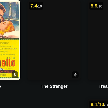
7.4
5.9
/10
/10
o
The Stranger
Trea
8.1/10
/1