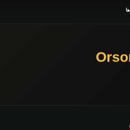
ا
Orso