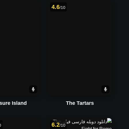
4.6
/10
sure Island
The Tartars
6.2
0
/10