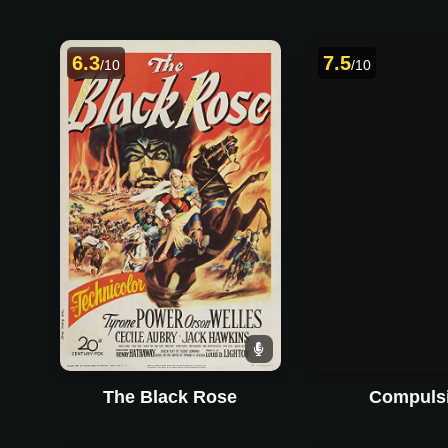
6.3
7.5
/10
/10
The Black Rose
Compuls