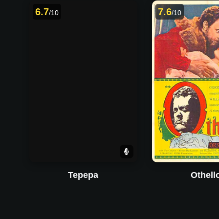
6.7
7.6
/10
/10
Tepepa
Othell