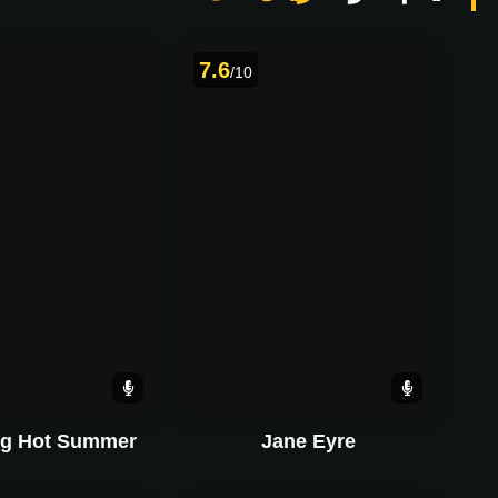
7.6
/10
ng Hot Summer
Jane Eyre