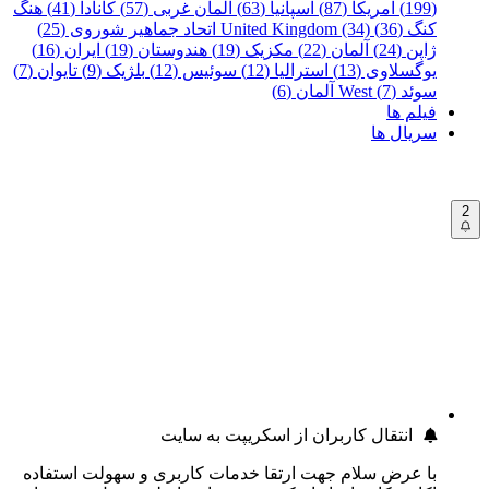
(199)
آمریکا (87)
اسپانیا (63)
آلمان غربی (57)
کانادا (41)
هنگ
کنگ (36)
United Kingdom (34)
اتحاد جماهیر شوروی (25)
ژاپن (24)
آلمان (22)
مکزیک (19)
هندوستان (19)
ایران (16)
یوگسلاوی (13)
استرالیا (12)
سوئیس (12)
بلژیک (9)
تایوان (7)
سوئد (7)
West آلمان (6)
فیلم ها
سریال ها
2
انتقال کاربران از اسکریپت به سایت
با عرض سلام جهت ارتقا خدمات کاربری و سهولت استفاده