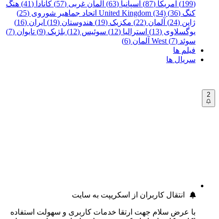
(199)
آمریکا (87)
اسپانیا (63)
آلمان غربی (57)
کانادا (41)
هنگ
کنگ (36)
United Kingdom (34)
اتحاد جماهیر شوروی (25)
ژاپن (24)
آلمان (22)
مکزیک (19)
هندوستان (19)
ایران (16)
یوگسلاوی (13)
استرالیا (12)
سوئیس (12)
بلژیک (9)
تایوان (7)
سوئد (7)
West آلمان (6)
فیلم ها
سریال ها
2
انتقال کاربران از اسکریپت به سایت
با عرض سلام جهت ارتقا خدمات کاربری و سهولت استفاده