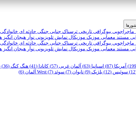
ورها
 ماجراجویی
بیوگرافی
تاریخی
ترسناک
جنایی
جنگی
حادثه ای
خانوادگی
یی
مستند
معمایی
موزیک
موزیکال
نمایش تلویزیونی
نوآر
هیجان انگیز
ه
 ماجراجویی
بیوگرافی
تاریخی
ترسناک
جنایی
جنگی
حادثه ای
خانوادگی
یی
مستند
معمایی
موزیک
موزیکال
نمایش تلویزیونی
نوآر
هیجان انگیز
ه
آمریکا (87)
اسپانیا (63)
آلمان غربی (57)
کانادا (41)
هنگ کنگ (36)
)
سوئیس (12)
بلژیک (9)
تایوان (7)
سوئد (7)
West آلمان (6)