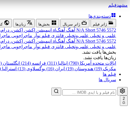
مشهد
فیلم
دسته‌بندی‌ها
ژانر فیلم
ژانر سریال
بخش‌ها
زبان‌ها
کش
5572
5746
Short
N/A
آهنگ
آهنگal
انیمیشن
اکشن
اکشن، درام،
علمی و تخیلی
علمی‌و‌تخیلی
فانتزی
فیلم نوآر
ماجراجویی
ماجرا
5572
5746
Short
N/A
آهنگ
آهنگal
انیمیشن
اکشن
اکشن، درام،
علمی و تخیلی
علمی‌و‌تخیلی
فانتزی
فیلم نوآر
ماجراجویی
ماجرا
بخش‌ها یافت نشد.
زبان‌ها یافت نشد.
ایالات متحده آمریکا (790)
ایتالیا (311)
فرانسه (214)
انگلستان (199)
مکزیک (19)
هندوستان (19)
ایران (16)
یوگسلاوی (13)
استرالیا (12)
فیلم ها
سریال ها
2