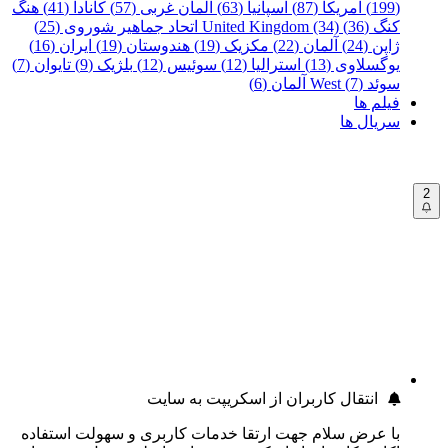
(199)
آمریکا (87)
اسپانیا (63)
آلمان غربی (57)
کانادا (41)
هنگ
کنگ (36)
United Kingdom (34)
اتحاد جماهیر شوروی (25)
ژاپن (24)
آلمان (22)
مکزیک (19)
هندوستان (19)
ایران (16)
یوگسلاوی (13)
استرالیا (12)
سوئیس (12)
بلژیک (9)
تایوان (7)
سوئد (7)
West آلمان (6)
فیلم ها
سریال ها
2
انتقال کاربران از اسکریپت به سایت
با عرض سلام جهت ارتقا خدمات کاربری و سهولت استفاده