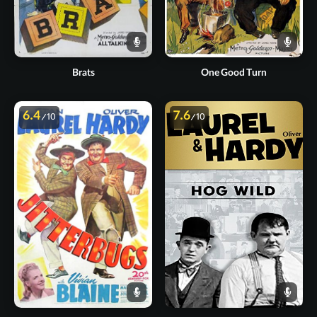
Brats
One Good Turn
6.4
7.6
/10
/10