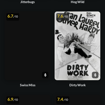
Jitterbugs
Hog Wild
6.7
7.6
/10
/10
Swiss Miss
Dirty Work
6.9
7.4
/10
/10