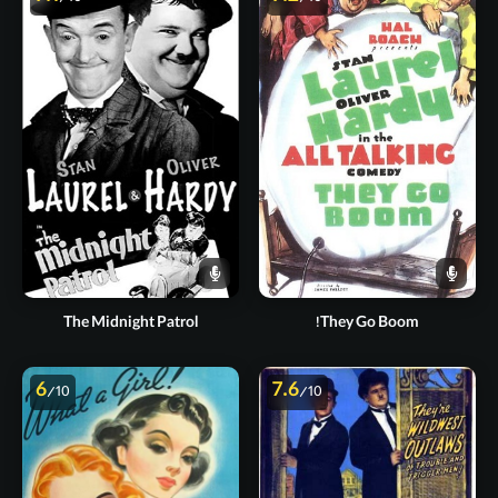
The Midnight Patrol
They Go Boom!
6
7.6
/10
/10