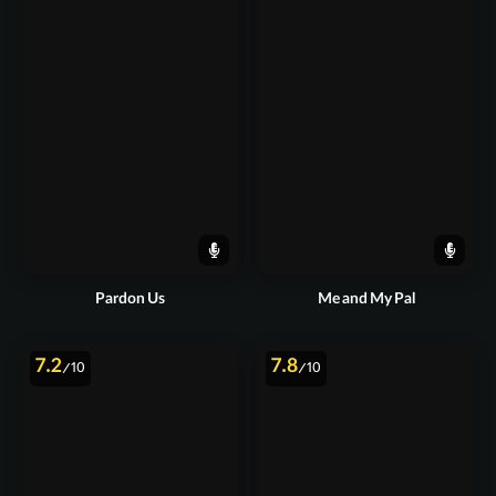
Pardon Us
Me and My Pal
7.2
7.8
/10
/10