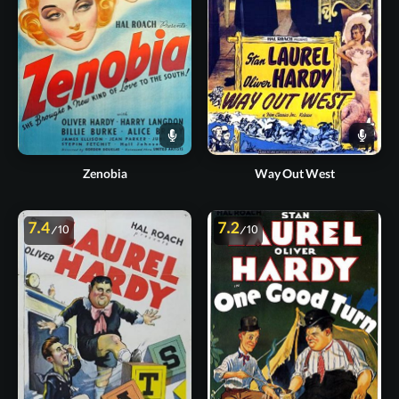
Zenobia
Way Out West
7.4
7.2
/10
/10