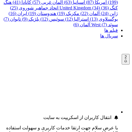
(199)
آمریکا (87)
اسپانیا (63)
آلمان غربی (57)
کانادا (41)
هنگ
کنگ (36)
United Kingdom (34)
اتحاد جماهیر شوروی (25)
ژاپن (24)
آلمان (22)
مکزیک (19)
هندوستان (19)
ایران (16)
یوگسلاوی (13)
استرالیا (12)
سوئیس (12)
بلژیک (9)
تایوان (7)
سوئد (7)
West آلمان (6)
فیلم ها
سریال ها
2
انتقال کاربران از اسکریپت به سایت
با عرض سلام جهت ارتقا خدمات کاربری و سهولت استفاده