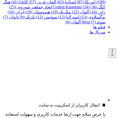
(199)
آمریکا (87)
اسپانیا (63)
آلمان غربی (57)
کانادا (41)
هنگ
کنگ (36)
United Kingdom (34)
اتحاد جماهیر شوروی (25)
ژاپن (24)
آلمان (22)
مکزیک (19)
هندوستان (19)
ایران (16)
یوگسلاوی (13)
استرالیا (12)
سوئیس (12)
بلژیک (9)
تایوان (7)
سوئد (7)
West آلمان (6)
فیلم ها
سریال ها
2
انتقال کاربران از اسکریپت به سایت
با عرض سلام جهت ارتقا خدمات کاربری و سهولت استفاده