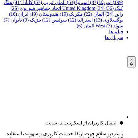
(199)
آمریکا (87)
اسپانیا (63)
آلمان غربی (57)
کانادا (41)
هنگ
کنگ (36)
United Kingdom (34)
اتحاد جماهیر شوروی (25)
ژاپن (24)
آلمان (22)
مکزیک (19)
هندوستان (19)
ایران (16)
یوگسلاوی (13)
استرالیا (12)
سوئیس (12)
بلژیک (9)
تایوان (7)
سوئد (7)
West آلمان (6)
فیلم ها
سریال ها
2
انتقال کاربران از اسکریپت به سایت
با عرض سلام جهت ارتقا خدمات کاربری و سهولت استفاده