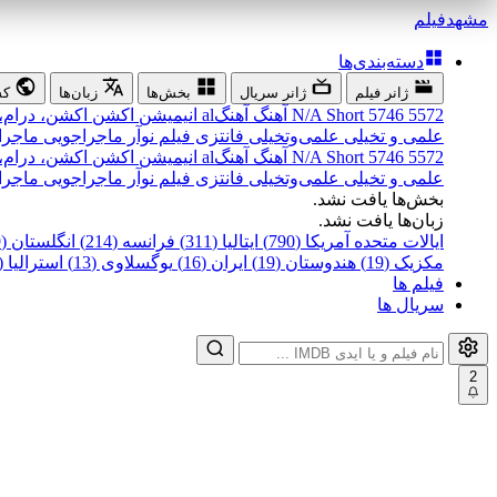
مشهد
فیلم
دسته‌بندی‌ها
ژانر فیلم
ژانر سریال
بخش‌ها
زبان‌ها
کش
5572
5746
Short
N/A
آهنگ
آهنگal
انیمیشن
اکشن
اکشن، درام،
علمی و تخیلی
علمی‌و‌تخیلی
فانتزی
فیلم نوآر
ماجراجویی
ماجرا
5572
5746
Short
N/A
آهنگ
آهنگal
انیمیشن
اکشن
اکشن، درام،
علمی و تخیلی
علمی‌و‌تخیلی
فانتزی
فیلم نوآر
ماجراجویی
ماجرا
بخش‌ها یافت نشد.
زبان‌ها یافت نشد.
ایالات متحده آمریکا (790)
ایتالیا (311)
فرانسه (214)
انگلستان (199)
مکزیک (19)
هندوستان (19)
ایران (16)
یوگسلاوی (13)
استرالیا (12)
فیلم ها
سریال ها
2