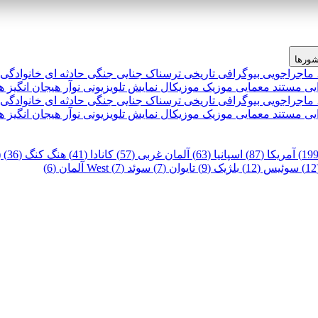
ورها
 ماجراجویی
بیوگرافی
تاریخی
ترسناک
جنایی
جنگی
حادثه ای
خانوادگی
یی
مستند
معمایی
موزیک
موزیکال
نمایش تلویزیونی
نوآر
هیجان انگیز
ه
 ماجراجویی
بیوگرافی
تاریخی
ترسناک
جنایی
جنگی
حادثه ای
خانوادگی
یی
مستند
معمایی
موزیک
موزیکال
نمایش تلویزیونی
نوآر
هیجان انگیز
ه
آمریکا (87)
اسپانیا (63)
آلمان غربی (57)
کانادا (41)
هنگ کنگ (36)
)
سوئیس (12)
بلژیک (9)
تایوان (7)
سوئد (7)
West آلمان (6)