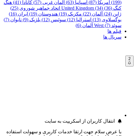
(199)
آمریکا (87)
اسپانیا (63)
آلمان غربی (57)
کانادا (41)
هنگ
کنگ (36)
United Kingdom (34)
اتحاد جماهیر شوروی (25)
ژاپن (24)
آلمان (22)
مکزیک (19)
هندوستان (19)
ایران (16)
یوگسلاوی (13)
استرالیا (12)
سوئیس (12)
بلژیک (9)
تایوان (7)
سوئد (7)
West آلمان (6)
فیلم ها
سریال ها
2
انتقال کاربران از اسکریپت به سایت
با عرض سلام جهت ارتقا خدمات کاربری و سهولت استفاده