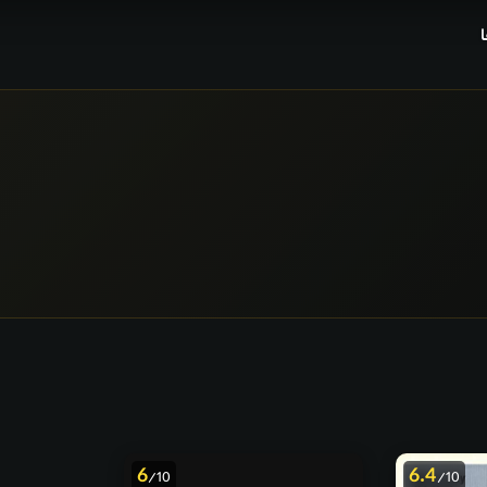
6
6.4
/10
/10