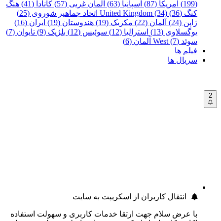
(199)
آمریکا (87)
اسپانیا (63)
آلمان غربی (57)
کانادا (41)
هنگ
کنگ (36)
United Kingdom (34)
اتحاد جماهیر شوروی (25)
ژاپن (24)
آلمان (22)
مکزیک (19)
هندوستان (19)
ایران (16)
یوگسلاوی (13)
استرالیا (12)
سوئیس (12)
بلژیک (9)
تایوان (7)
سوئد (7)
West آلمان (6)
فیلم ها
سریال ها
2
انتقال کاربران از اسکریپت به سایت
با عرض سلام جهت ارتقا خدمات کاربری و سهولت استفاده