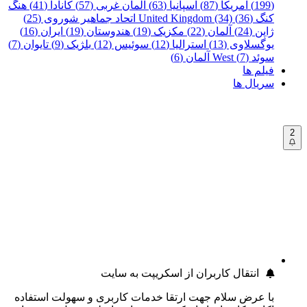
(199)
آمریکا (87)
اسپانیا (63)
آلمان غربی (57)
کانادا (41)
هنگ
کنگ (36)
United Kingdom (34)
اتحاد جماهیر شوروی (25)
ژاپن (24)
آلمان (22)
مکزیک (19)
هندوستان (19)
ایران (16)
یوگسلاوی (13)
استرالیا (12)
سوئیس (12)
بلژیک (9)
تایوان (7)
سوئد (7)
West آلمان (6)
فیلم ها
سریال ها
2
انتقال کاربران از اسکریپت به سایت
با عرض سلام جهت ارتقا خدمات کاربری و سهولت استفاده