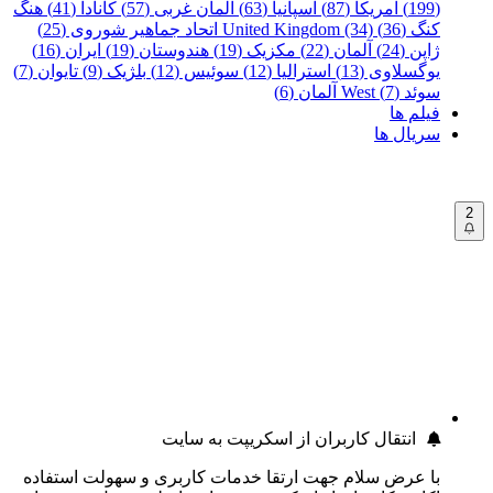
(199)
آمریکا (87)
اسپانیا (63)
آلمان غربی (57)
کانادا (41)
هنگ
کنگ (36)
United Kingdom (34)
اتحاد جماهیر شوروی (25)
ژاپن (24)
آلمان (22)
مکزیک (19)
هندوستان (19)
ایران (16)
یوگسلاوی (13)
استرالیا (12)
سوئیس (12)
بلژیک (9)
تایوان (7)
سوئد (7)
West آلمان (6)
فیلم ها
سریال ها
2
انتقال کاربران از اسکریپت به سایت
با عرض سلام جهت ارتقا خدمات کاربری و سهولت استفاده