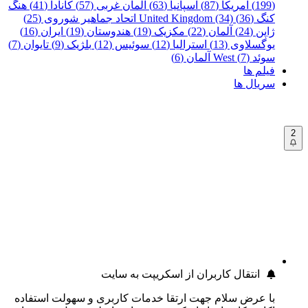
(199)
آمریکا (87)
اسپانیا (63)
آلمان غربی (57)
کانادا (41)
هنگ
کنگ (36)
United Kingdom (34)
اتحاد جماهیر شوروی (25)
ژاپن (24)
آلمان (22)
مکزیک (19)
هندوستان (19)
ایران (16)
یوگسلاوی (13)
استرالیا (12)
سوئیس (12)
بلژیک (9)
تایوان (7)
سوئد (7)
West آلمان (6)
فیلم ها
سریال ها
2
انتقال کاربران از اسکریپت به سایت
با عرض سلام جهت ارتقا خدمات کاربری و سهولت استفاده