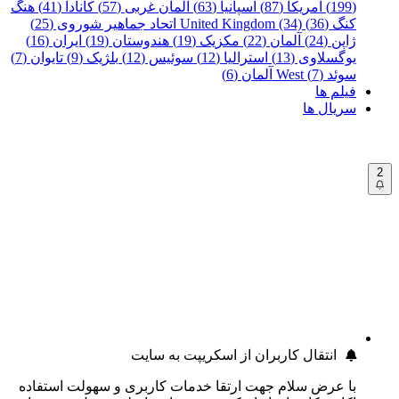
(199)
آمریکا (87)
اسپانیا (63)
آلمان غربی (57)
کانادا (41)
هنگ
کنگ (36)
United Kingdom (34)
اتحاد جماهیر شوروی (25)
ژاپن (24)
آلمان (22)
مکزیک (19)
هندوستان (19)
ایران (16)
یوگسلاوی (13)
استرالیا (12)
سوئیس (12)
بلژیک (9)
تایوان (7)
سوئد (7)
West آلمان (6)
فیلم ها
سریال ها
2
انتقال کاربران از اسکریپت به سایت
با عرض سلام جهت ارتقا خدمات کاربری و سهولت استفاده