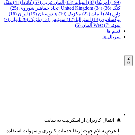
(199)
آمریکا (87)
اسپانیا (63)
آلمان غربی (57)
کانادا (41)
هنگ
کنگ (36)
United Kingdom (34)
اتحاد جماهیر شوروی (25)
ژاپن (24)
آلمان (22)
مکزیک (19)
هندوستان (19)
ایران (16)
یوگسلاوی (13)
استرالیا (12)
سوئیس (12)
بلژیک (9)
تایوان (7)
سوئد (7)
West آلمان (6)
فیلم ها
سریال ها
2
انتقال کاربران از اسکریپت به سایت
با عرض سلام جهت ارتقا خدمات کاربری و سهولت استفاده