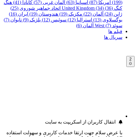
(199)
آمریکا (87)
اسپانیا (63)
آلمان غربی (57)
کانادا (41)
هنگ
کنگ (36)
United Kingdom (34)
اتحاد جماهیر شوروی (25)
ژاپن (24)
آلمان (22)
مکزیک (19)
هندوستان (19)
ایران (16)
یوگسلاوی (13)
استرالیا (12)
سوئیس (12)
بلژیک (9)
تایوان (7)
سوئد (7)
West آلمان (6)
فیلم ها
سریال ها
2
انتقال کاربران از اسکریپت به سایت
با عرض سلام جهت ارتقا خدمات کاربری و سهولت استفاده