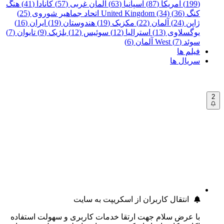
(199)
آمریکا (87)
اسپانیا (63)
آلمان غربی (57)
کانادا (41)
هنگ
کنگ (36)
United Kingdom (34)
اتحاد جماهیر شوروی (25)
ژاپن (24)
آلمان (22)
مکزیک (19)
هندوستان (19)
ایران (16)
یوگسلاوی (13)
استرالیا (12)
سوئیس (12)
بلژیک (9)
تایوان (7)
سوئد (7)
West آلمان (6)
فیلم ها
سریال ها
2
انتقال کاربران از اسکریپت به سایت
با عرض سلام جهت ارتقا خدمات کاربری و سهولت استفاده