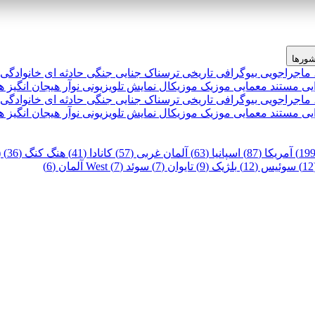
ورها
 ماجراجویی
بیوگرافی
تاریخی
ترسناک
جنایی
جنگی
حادثه ای
خانوادگی
یی
مستند
معمایی
موزیک
موزیکال
نمایش تلویزیونی
نوآر
هیجان انگیز
ه
 ماجراجویی
بیوگرافی
تاریخی
ترسناک
جنایی
جنگی
حادثه ای
خانوادگی
یی
مستند
معمایی
موزیک
موزیکال
نمایش تلویزیونی
نوآر
هیجان انگیز
ه
آمریکا (87)
اسپانیا (63)
آلمان غربی (57)
کانادا (41)
هنگ کنگ (36)
)
سوئیس (12)
بلژیک (9)
تایوان (7)
سوئد (7)
West آلمان (6)