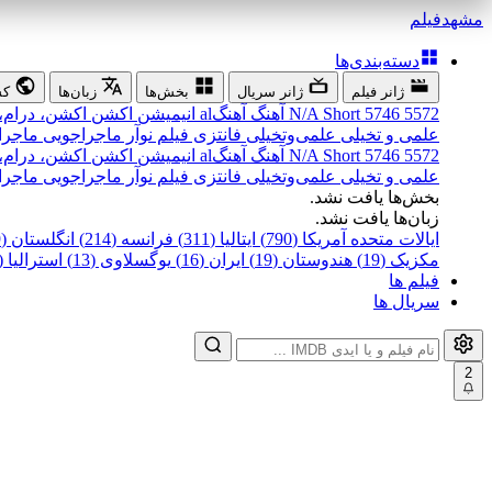
مشهد
فیلم
دسته‌بندی‌ها
ژانر فیلم
ژانر سریال
بخش‌ها
زبان‌ها
کش
5572
5746
Short
N/A
آهنگ
آهنگal
انیمیشن
اکشن
اکشن، درام،
علمی و تخیلی
علمی‌و‌تخیلی
فانتزی
فیلم نوآر
ماجراجویی
ماجرا
5572
5746
Short
N/A
آهنگ
آهنگal
انیمیشن
اکشن
اکشن، درام،
علمی و تخیلی
علمی‌و‌تخیلی
فانتزی
فیلم نوآر
ماجراجویی
ماجرا
بخش‌ها یافت نشد.
زبان‌ها یافت نشد.
ایالات متحده آمریکا (790)
ایتالیا (311)
فرانسه (214)
انگلستان (199)
مکزیک (19)
هندوستان (19)
ایران (16)
یوگسلاوی (13)
استرالیا (12)
فیلم ها
سریال ها
2