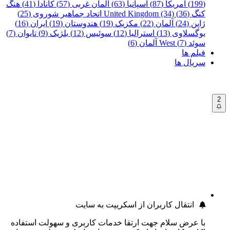
(199)
آمریکا (87)
اسپانیا (63)
آلمان غربی (57)
کانادا (41)
هنگ
کنگ (36)
United Kingdom (34)
اتحاد جماهیر شوروی (25)
ژاپن (24)
آلمان (22)
مکزیک (19)
هندوستان (19)
ایران (16)
یوگسلاوی (13)
استرالیا (12)
سوئیس (12)
بلژیک (9)
تایوان (7)
سوئد (7)
West آلمان (6)
فیلم ها
سریال ها
2
انتقال کاربران از اسکریپت به سایت
با عرض سلام جهت ارتقا خدمات کاربری و سهولت استفاده